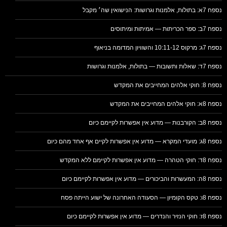
נספח 7א: בתולות, אלמנות וגרושות: הנישואין שה׳ מקבל
נספח 7ב: ספר הכריתות — אמיתות ומיתוסים
נספח 7ג: מרקוס 10:11-12 והשוויון המדומה בניאוף
נספח 7ד: שאלות ותשובות — בתולות, אלמנות וגרושות
נספח 8: חוקי אלהים המחייבים את המקדש
נספח 8א: חוקי אלהים המחייבים את המקדש
נספח 8ב: הקורבנות — מדוע אין אפשרות לקיימם כיום
נספח 8ג: מועדי המקרא — מדוע אין אפשרות לקיים אף אחד מהם כיום
נספח 8ד: חוקי הטהרה — מדוע אין אפשרות לקיימם ללא המקדש
נספח 8ה: המעשרות והביכורים — מדוע אין אפשרות לקיימם כיום
נספח 8ו: טקס הקומיון — הסעודה האחרונה של ישוע הייתה פסח
נספח 8ז: חוקי הנזיר והנדרים — מדוע אין אפשרות לקיימם כיום