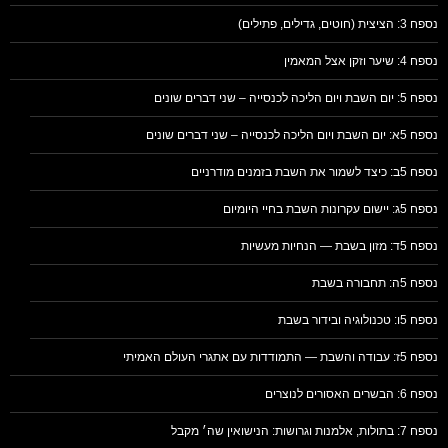
נספח 3: הציצית (חוטים, גדילים, פתילים)
נספח 4: שיער וזקן אצל המאמין
נספח 5: יום השבת ויום הליכה לכנסייה – שני דברים שונים
נספח 5א: יום השבת ויום הליכה לכנסייה – שני דברים שונים
נספח 5ב: כיצד לשמור את השבת בזמנים מודרניים
נספח 5ג: יישום עקרונות השבת בחיי היומיום
נספח 5ד: מזון בשבת — הנחיות מעשיות
נספח 5ה: תחבורה בשבת
נספח 5ו: טכנולוגיה ובידור בשבת
נספח 5ז: עבודה והשבת — התמודדות עם אתגרי העולם האמיתי
נספח 6: הבשרים האסורים לנוצרים
נספח 7: בתולות, אלמנות וגרושות: הנישואין שה׳ מקבל