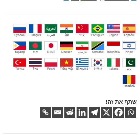
Español
English
Português
中文
हिंदी
العربية
Français
Русский
עברית
Indonesia
Kiswahili
فارسی
Deutsch
日本語
বাংলা
Tagalog
اُردو
Italiano
한국어
Ελληνικά
Tiếng Việt
Polski
ไทย
Türkçe
Română
שתף את זה!
ניווט