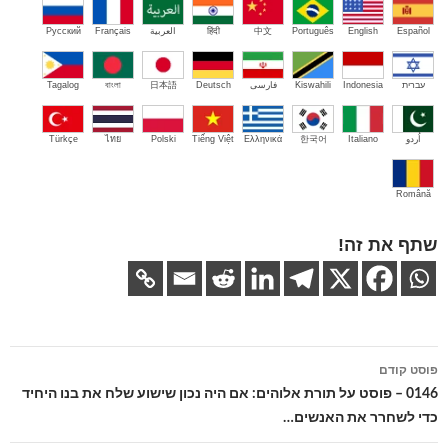
Español
English
Português
中文
हिंदी
العربية
Français
Русский
עברית
Indonesia
Kiswahili
فارسی
Deutsch
日本語
বাংলা
Tagalog
اُردو
Italiano
한국어
Ελληνικά
Tiếng Việt
Polski
ไทย
Türkçe
Română
שתף את זה!
ניווט
פוסט קודם
בפוסטים
0146 – פוסט על תורת אלוהים: אם היה נכון שישוע שלח את בנו היחיד
כדי לשחרר את האנשים…