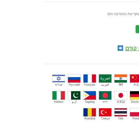
תף את ההודעה הזו!
קודם
中文
हिंदी
العربية
Français
Русский
עברית
Deuts
日本語
বাংলা
Tagalog
اُردو
Italiano
Română
Türkçe
ไทย
Polsk