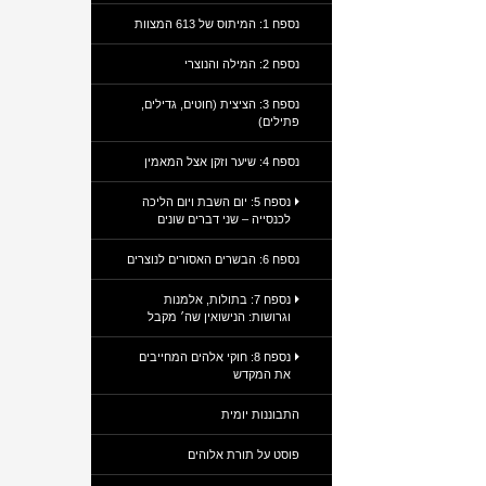
נספח 1: המיתוס של 613 המצוות
נספח 2: המילה והנוצרי
נספח 3: הציצית (חוטים, גדילים,
פתילים)
נספח 4: שיער וזקן אצל המאמין
נספח 5: יום השבת ויום הליכה
לכנסייה – שני דברים שונים
נספח 6: הבשרים האסורים לנוצרים
נספח 7: בתולות, אלמנות
וגרושות: הנישואין שה׳ מקבל
נספח 8: חוקי אלהים המחייבים
את המקדש
התבוננות יומית
פוסט על תורת אלוהים