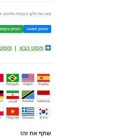
עשה את חלקך בעבודת אלוהים. ש
העתק תמונה
העתק טקסט
פוסט הבא
|
פוסט 
Português
English
Español
Indonesia
Kiswahili
فارسی
ch
i
Tiếng Việt
Ελληνικά
한국어
שתף את זה!