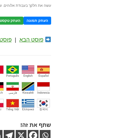
עשה את חלקך בעבודת אלוהים. ש
העתק תמונה
העתק טקסט
פוסט הבא
|
פוסט 
Português
English
Español
Indonesia
Kiswahili
فارسی
ch
i
Tiếng Việt
Ελληνικά
한국어
שתף את זה!