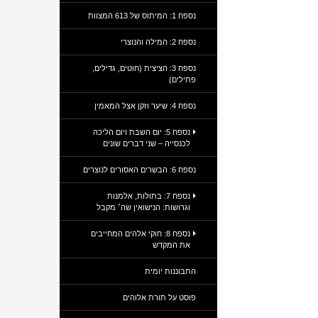
נספח 1: המיתוס של 613 המצוות
נספח 2: המילה והנוצרי
נספח 3: הציצית (חוטים, גדילים,
פתילים)
נספח 4: שיער וזקן אצל המאמין
נספח 5: יום השבת ויום הליכה
לכנסייה – שני דברים שונים
נספח 6: הבשרים האסורים לנוצרים
נספח 7: בתולות, אלמנות
וגרושות: הנישואין שה׳ מקבל
נספח 8: חוקי אלהים המחייבים
את המקדש
התבוננות יומית
פוסט על תורת אלוהים