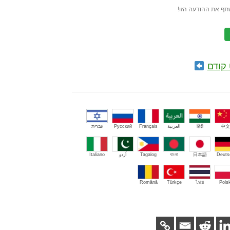
תף את ההודעה הזו!
קודם
中文
हिंदी
العربية
Français
Русский
עברית
Deuts
日本語
বাংলা
Tagalog
اُردو
Italiano
Română
Türkçe
ไทย
Polsk