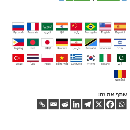
Español
English
Português
中文
हिंदी
العربية
Français
Русский
עברית
Indonesia
Kiswahili
فارسی
Deutsch
日本語
বাংলা
Tagalog
اُردو
Italiano
한국어
Ελληνικά
Tiếng Việt
Polski
ไทย
Türkçe
Română
שתף את זה!
ניווט