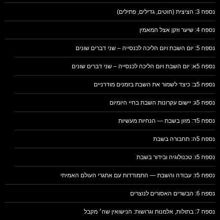
נספח 3: הציצית (חוטים, גדילים, פתילים)
נספח 4: שיער וזקן אצל המאמין
נספח 5: יום השבת ויום הליכה לכנסייה – שני דברים שונים
נספח 5א: יום השבת ויום הליכה לכנסייה – שני דברים שונים
נספח 5ב: כיצד לשמור את השבת בזמנים מודרניים
נספח 5ג: יישום עקרונות השבת בחיי היומיום
נספח 5ד: מזון בשבת — הנחיות מעשיות
נספח 5ה: תחבורה בשבת
נספח 5ו: טכנולוגיה ובידור בשבת
נספח 5ז: עבודה והשבת — התמודדות עם אתגרי העולם האמיתי
נספח 6: הבשרים האסורים לנוצרים
נספח 7: בתולות, אלמנות וגרושות: הנישואין שה׳ מקבל