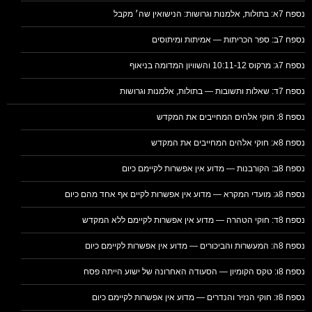
נספח 7א: בתולות, אלמנות וגרושות: הנישואין שה׳ מקבל
נספח 7ב: ספר הכריתות — אמיתות ומיתוסים
נספח 7ג: מרקוס 10:11-12 והשוויון המדומה בניאוף
נספח 7ד: שאלות ותשובות — בתולות, אלמנות וגרושות
נספח 8: חוקי אלהים המחייבים את המקדש
נספח 8א: חוקי אלהים המחייבים את המקדש
נספח 8ב: הקורבנות — מדוע אין אפשרות לקיימם כיום
נספח 8ג: מועדי המקרא — מדוע אין אפשרות לקיים אף אחד מהם כיום
נספח 8ד: חוקי הטהרה — מדוע אין אפשרות לקיימם ללא המקדש
נספח 8ה: המעשרות והביכורים — מדוע אין אפשרות לקיימם כיום
נספח 8ו: טקס הקומיון — הסעודה האחרונה של ישוע הייתה פסח
נספח 8ז: חוקי הנזיר והנדרים — מדוע אין אפשרות לקיימם כיום