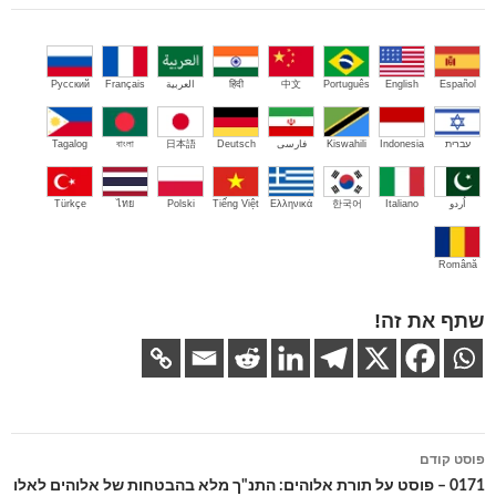
Español
English
Português
中文
हिंदी
العربية
Français
Русский
עברית
Indonesia
Kiswahili
فارسی
Deutsch
日本語
বাংলা
Tagalog
اُردو
Italiano
한국어
Ελληνικά
Tiếng Việt
Polski
ไทย
Türkçe
Română
שתף את זה!
ניווט
פוסט קודם
בפוסטים
0171 – פוסט על תורת אלוהים: התנ"ך מלא בהבטחות של אלוהים לאלו