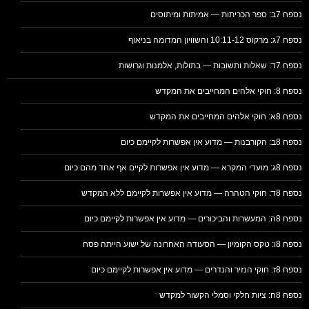
נספח 7ב: ספר הכריתות — אמיתות ומיתוסים
נספח 7ג: מרקוס 10:11-12 והשוויון המדומה בניאוף
נספח 7ד: שאלות ותשובות — בתולות, אלמנות וגרושות
נספח 8: חוקי אלהים המחייבים את המקדש
נספח 8א: חוקי אלהים המחייבים את המקדש
נספח 8ב: הקורבנות — מדוע אין אפשרות לקיימם כיום
נספח 8ג: מועדי המקרא — מדוע אין אפשרות לקיים אף אחד מהם כיום
נספח 8ד: חוקי הטהרה — מדוע אין אפשרות לקיימם ללא המקדש
נספח 8ה: המעשרות והביכורים — מדוע אין אפשרות לקיימם כיום
נספח 8ו: טקס הקומיון — הסעודה האחרונה של ישוע הייתה פסח
נספח 8ז: חוקי הנזיר והנדרים — מדוע אין אפשרות לקיימם כיום
נספח 8ח: ציות חלקי וסמלי הקשור למקדש