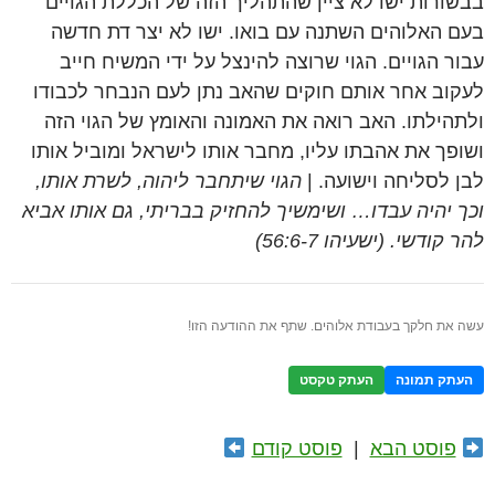
בבשורות ישו לא ציין שהתהליך הזה של הכללת הגויים
בעם האלוהים השתנה עם בואו. ישו לא יצר דת חדשה
עבור הגויים. הגוי שרוצה להינצל על ידי המשיח חייב
לעקוב אחר אותם חוקים שהאב נתן לעם הנבחר לכבודו
ולתהילתו. האב רואה את האמונה והאומץ של הגוי הזה
ושופך את אהבתו עליו, מחבר אותו לישראל ומוביל אותו
לבן לסליחה וישועה. |
הגוי שיתחבר ליהוה, לשרת אותו,
וכך יהיה עבדו… ושימשיך להחזיק בבריתי, גם אותו אביא
להר קודשי. (ישעיהו 56:6-7)
עשה את חלקך בעבודת אלוהים. שתף את ההודעה הזו!
העתק תמונה
העתק טקסט
פוסט הבא
|
פוסט קודם