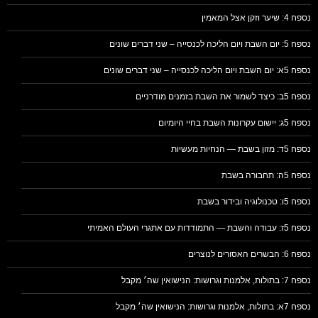
נספח 4: שיער וזקן אצל המאמין
נספח 5: יום השבת ויום הליכה לכנסייה – שני דברים שונים
נספח 5א: יום השבת ויום הליכה לכנסייה – שני דברים שונים
נספח 5ב: כיצד לשמור את השבת בזמנים מודרניים
נספח 5ג: יישום עקרונות השבת בחיי היומיום
נספח 5ד: מזון בשבת — הנחיות מעשיות
נספח 5ה: תחבורה בשבת
נספח 5ו: טכנולוגיה ובידור בשבת
נספח 5ז: עבודה והשבת — התמודדות עם אתגרי העולם האמיתי
נספח 6: הבשרים האסורים לנוצרים
נספח 7: בתולות, אלמנות וגרושות: הנישואין שה׳ מקבל
נספח 7א: בתולות, אלמנות וגרושות: הנישואין שה׳ מקבל