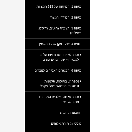
נספח 1: המיתוס של 613 המצוות
נספח 2: המילה והנוצרי
נספח 3: הציצית (חוטים, גדילים,
פתילים)
נספח 4: שיער וזקן אצל המאמין
נספח 5: יום השבת ויום הליכה
לכנסייה – שני דברים שונים
נספח 6: הבשרים האסורים לנוצרים
נספח 7: בתולות, אלמנות
וגרושות: הנישואין שה׳ מקבל
נספח 8: חוקי אלהים המחייבים
את המקדש
התבוננות יומית
פוסט על תורת אלוהים