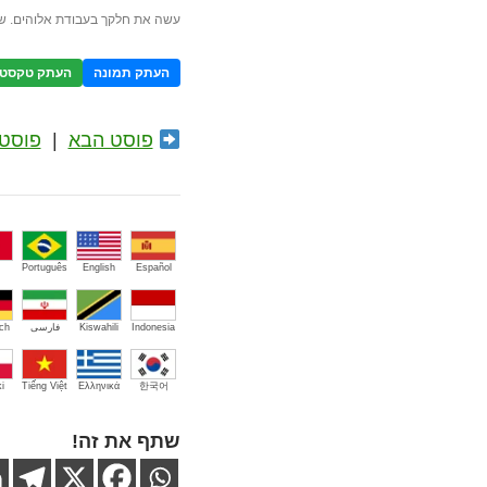
עשה את חלקך בעבודת אלוהים. ש
העתק תמונה
העתק טקסט
פוסט הבא
|
פוסט 
Português
English
Español
Indonesia
Kiswahili
فارسی
ch
i
Tiếng Việt
Ελληνικά
한국어
שתף את זה!