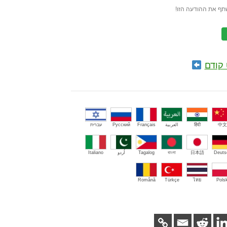
תף את ההודעה הזו!
קודם
中文
हिंदी
العربية
Français
Русский
עברית
Deuts
日本語
বাংলা
Tagalog
اُردو
Italiano
Română
Türkçe
ไทย
Polsk