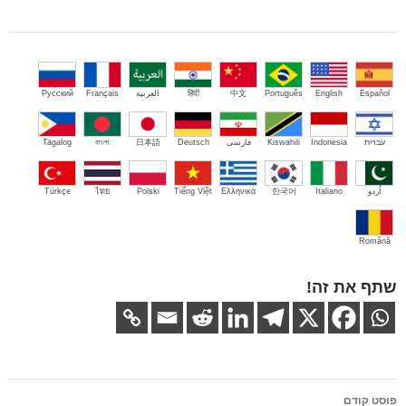
Español
English
Português
中文
हिंदी
العربية
Français
Русский
עברית
Indonesia
Kiswahili
فارسی
Deutsch
日本語
বাংলা
Tagalog
اُردو
Italiano
한국어
Ελληνικά
Tiếng Việt
Polski
ไทย
Türkçe
Română
שתף את זה!
ניווט
פוסט קודם