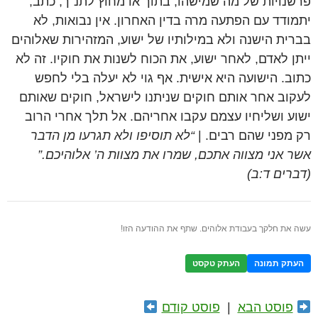
פרשנויות של מה שמישהו, בתוך או מחוץ לתנ“ך, כתב,
יתמודד עם הפתעה מרה בדין האחרון. אין נבואות, לא
בברית הישנה ולא במילותיו של ישוע, המזהירות שאלוהים
ייתן לאדם, לאחר ישוע, את הכוח לשנות את חוקיו. זה לא
כתוב. הישועה היא אישית. אף גוי לא יעלה בלי לחפש
לעקוב אחר אותם חוקים שניתנו לישראל, חוקים שאותם
ישוע ושליחיו עצמם עקבו אחריהם. אל תלך אחרי הרוב
רק מפני שהם רבים. |
“לא תוסיפו ולא תגרעו מן הדבר
אשר אני מצווה אתכם, שמרו את מצוות ה’ אלוהיכם.”
(דברים ד:ב)
עשה את חלקך בעבודת אלוהים. שתף את ההודעה הזו!
העתק תמונה
העתק טקסט
פוסט הבא
|
פוסט קודם