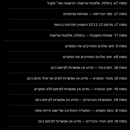
נספח 7א: בתולות, אלמנות וגרושות: הנישואין שה׳ מקבל
נספח 7ב: ספר הכריתות — אמיתות ומיתוסים
נספח 7ג: מרקוס 10:11-12 והשוויון המדומה בניאוף
נספח 7ד: שאלות ותשובות — בתולות, אלמנות וגרושות
נספח 8: חוקי אלהים המחייבים את המקדש
נספח 8א: חוקי אלהים המחייבים את המקדש
נספח 8ב: הקורבנות — מדוע אין אפשרות לקיימם כיום
נספח 8ג: מועדי המקרא — מדוע אין אפשרות לקיים אף אחד מהם כיום
נספח 8ד: חוקי הטהרה — מדוע אין אפשרות לקיימם ללא המקדש
נספח 8ה: המעשרות והביכורים — מדוע אין אפשרות לקיימם כיום
נספח 8ו: טקס הקומיון — הסעודה האחרונה של ישוע הייתה פסח
נספח 8ז: חוקי הנזיר והנדרים — מדוע אין אפשרות לקיימם כיום