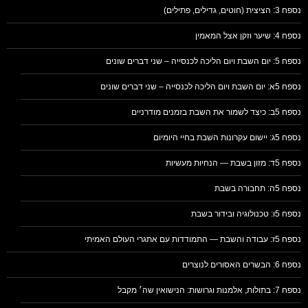
נספח 3: הציצית (חוטים, גדילים, פתילים)
נספח 4: שיער וזקן אצל המאמין
נספח 5: יום השבת ויום הליכה לכנסייה – שני דברים שונים
נספח 5א: יום השבת ויום הליכה לכנסייה – שני דברים שונים
נספח 5ב: כיצד לשמור את השבת בזמנים מודרניים
נספח 5ג: יישום עקרונות השבת בחיי היומיום
נספח 5ד: מזון בשבת — הנחיות מעשיות
נספח 5ה: תחבורה בשבת
נספח 5ו: טכנולוגיה ובידור בשבת
נספח 5ז: עבודה והשבת — התמודדות עם אתגרי העולם האמיתי
נספח 6: הבשרים האסורים לנוצרים
נספח 7: בתולות, אלמנות וגרושות: הנישואין שה׳ מקבל