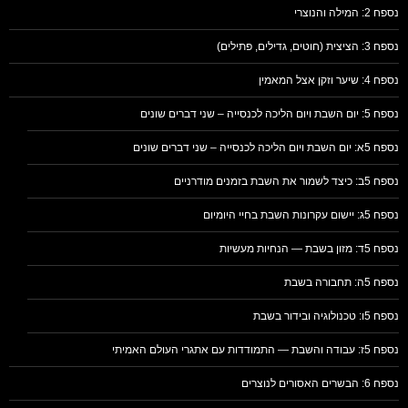
נספח 2: המילה והנוצרי
נספח 3: הציצית (חוטים, גדילים, פתילים)
נספח 4: שיער וזקן אצל המאמין
נספח 5: יום השבת ויום הליכה לכנסייה – שני דברים שונים
נספח 5א: יום השבת ויום הליכה לכנסייה – שני דברים שונים
נספח 5ב: כיצד לשמור את השבת בזמנים מודרניים
נספח 5ג: יישום עקרונות השבת בחיי היומיום
נספח 5ד: מזון בשבת — הנחיות מעשיות
נספח 5ה: תחבורה בשבת
נספח 5ו: טכנולוגיה ובידור בשבת
נספח 5ז: עבודה והשבת — התמודדות עם אתגרי העולם האמיתי
נספח 6: הבשרים האסורים לנוצרים