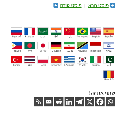
פוסט הבא
|
פוסט קודם
Español
English
Português
中文
हिंदी
العربية
Français
Русский
עברית
Indonesia
Kiswahili
فارسی
Deutsch
日本語
বাংলা
Tagalog
اُردو
Italiano
한국어
Ελληνικά
Tiếng Việt
Polski
ไทย
Türkçe
Română
שתף את זה!