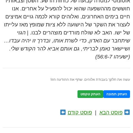
אוטומטי למטרה קבועה של כוחות הרשע. השטן וצבאותיו
חוששים מההשפעה שהוא יכול להפעיל על אחרים. אנו
חיים בימים האחרונים, ואלוהים קורא לכמה גויים אמיצים
לעצור את השקר של הישועה ללא ציות שמופץ מאז עלייתו
של ישו. האב לא שולח מורדים מוצהרים לבנו. |
הגוי
שיתחבר עם האדון, כדי לשרת אותו, ובדרך זו יהיה עבדו…
ושיישאר נאמן לבריתי, גם אותם אביא להר הקודש שלי.
(ישעיהו 56:6-7)
עשה את חלקך בעבודת אלוהים. שתף את ההודעה הזו!
העתק תמונה
העתק טקסט
פוסט הבא
|
פוסט קודם