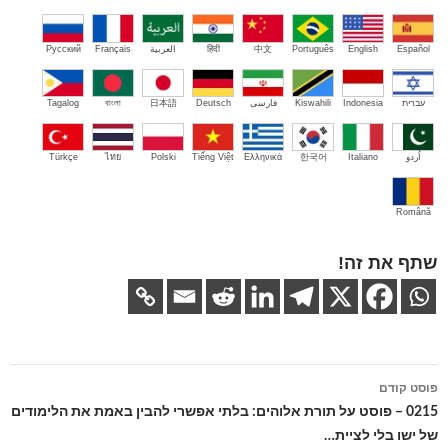
Español
English
Português
中文
हिंदी
العربية
Français
Русский
עברית
Indonesia
Kiswahili
فارسی
Deutsch
日本語
বাংলা
Tagalog
اُردو
Italiano
한국어
Ελληνικά
Tiếng Việt
Polski
ไทย
Türkçe
Română
שתף את זה!
ניווט
פוסט קודם
בפוסטים
0215 – פוסט על תורת אלוהים: בלתי אפשרי להבין באמת את הלימודים
של ישו בלי לציית…