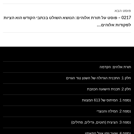
פוסט הבא
0217 – פוסט על תורת אלוהים: הנושא השולט בכתבי הקודש הוא הציות
לפקודות אלוהים….
תורת אלהים: הקדמה
חלק 1: התכנית הגדולה של השטן נגד הגויים
חלק 2: תכנית הישועה הכוזבת
נספח 1: המיתוס של 613 המצוות
נספח 2: המילה והנוצרי
נספח 3: הציצית (חוטים, גדילים, פתילים)
נספח 4: שיער וזקן אצל המאמין