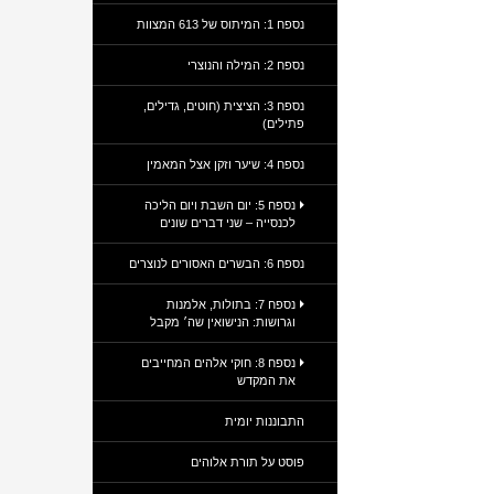
נספח 1: המיתוס של 613 המצוות
נספח 2: המילה והנוצרי
נספח 3: הציצית (חוטים, גדילים,
פתילים)
נספח 4: שיער וזקן אצל המאמין
נספח 5: יום השבת ויום הליכה
לכנסייה – שני דברים שונים
נספח 6: הבשרים האסורים לנוצרים
נספח 7: בתולות, אלמנות
וגרושות: הנישואין שה׳ מקבל
נספח 8: חוקי אלהים המחייבים
את המקדש
התבוננות יומית
פוסט על תורת אלוהים