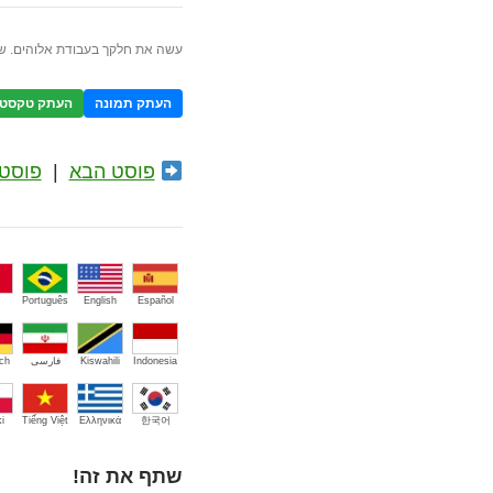
עשה את חלקך בעבודת אלוהים. ש
העתק תמונה
העתק טקסט
פוסט הבא
|
פוסט 
Português
English
Español
Indonesia
Kiswahili
فارسی
ch
i
Tiếng Việt
Ελληνικά
한국어
שתף את זה!