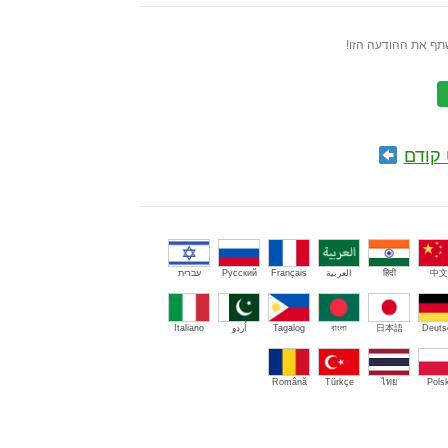
תף את ההודעה הזו!
קודם
中文
हिंदी
العربية
Français
Русский
עברית
Deuts
日本語
বাংলা
Tagalog
اُردو
Italiano
Română
Türkçe
ไทย
Polsk