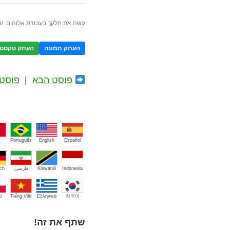
עשה את חלקך בעבודת אלוהים. ש
העתק תמונה
העתק טקסט
פוסט הבא
|
פוסט 
Português
English
Español
Indonesia
Kiswahili
فارسی
ch
i
Tiếng Việt
Ελληνικά
한국어
שתף את זה!