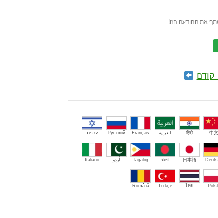
תף את ההודעה הזו!
קודם
中文
हिंदी
العربية
Français
Русский
עברית
Deuts
日本語
বাংলা
Tagalog
اُردو
Italiano
Română
Türkçe
ไทย
Polsk