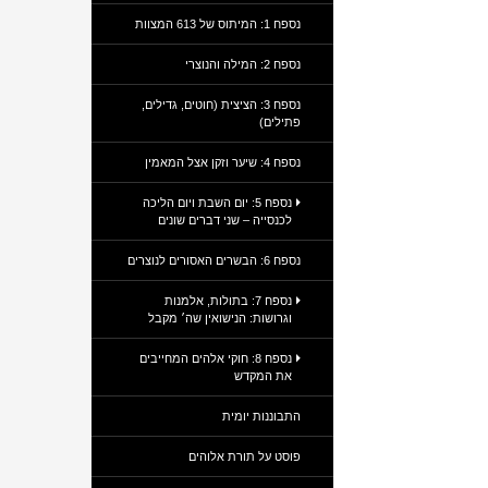
נספח 1: המיתוס של 613 המצוות
נספח 2: המילה והנוצרי
נספח 3: הציצית (חוטים, גדילים,
פתילים)
נספח 4: שיער וזקן אצל המאמין
נספח 5: יום השבת ויום הליכה
לכנסייה – שני דברים שונים
נספח 6: הבשרים האסורים לנוצרים
נספח 7: בתולות, אלמנות
וגרושות: הנישואין שה׳ מקבל
נספח 8: חוקי אלהים המחייבים
את המקדש
התבוננות יומית
פוסט על תורת אלוהים