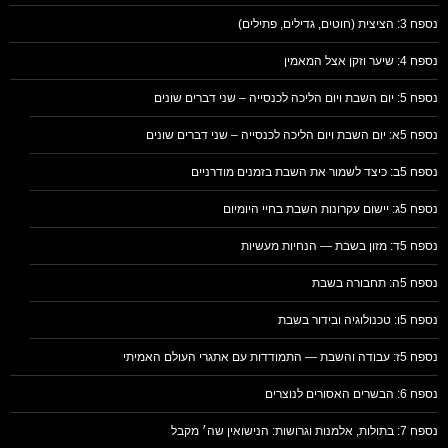
נספח 3: הציצית (חוטים, גדילים, פתילים)
נספח 4: שיער וזקן אצל המאמין
נספח 5: יום השבת ויום הליכה לכנסייה – שני דברים שונים
נספח 5א: יום השבת ויום הליכה לכנסייה – שני דברים שונים
נספח 5ב: כיצד לשמור את השבת בזמנים מודרניים
נספח 5ג: יישום עקרונות השבת בחיי היומיום
נספח 5ד: מזון בשבת — הנחיות מעשיות
נספח 5ה: תחבורה בשבת
נספח 5ו: טכנולוגיה ובידור בשבת
נספח 5ז: עבודה והשבת — התמודדות עם אתגרי העולם האמיתי
נספח 6: הבשרים האסורים לנוצרים
נספח 7: בתולות, אלמנות וגרושות: הנישואין שה׳ מקבל