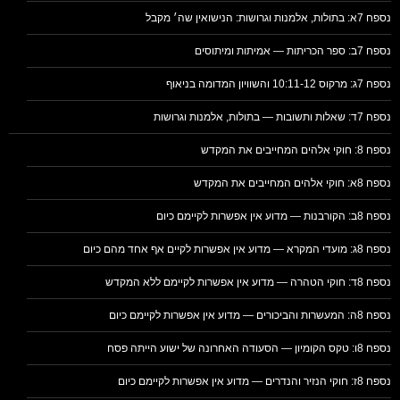
נספח 7א: בתולות, אלמנות וגרושות: הנישואין שה׳ מקבל
נספח 7ב: ספר הכריתות — אמיתות ומיתוסים
נספח 7ג: מרקוס 10:11-12 והשוויון המדומה בניאוף
נספח 7ד: שאלות ותשובות — בתולות, אלמנות וגרושות
נספח 8: חוקי אלהים המחייבים את המקדש
נספח 8א: חוקי אלהים המחייבים את המקדש
נספח 8ב: הקורבנות — מדוע אין אפשרות לקיימם כיום
נספח 8ג: מועדי המקרא — מדוע אין אפשרות לקיים אף אחד מהם כיום
נספח 8ד: חוקי הטהרה — מדוע אין אפשרות לקיימם ללא המקדש
נספח 8ה: המעשרות והביכורים — מדוע אין אפשרות לקיימם כיום
נספח 8ו: טקס הקומיון — הסעודה האחרונה של ישוע הייתה פסח
נספח 8ז: חוקי הנזיר והנדרים — מדוע אין אפשרות לקיימם כיום