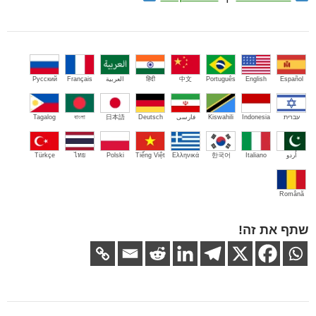
Español
English
Português
中文
हिंदी
العربية
Français
Русский
עברית
Indonesia
Kiswahili
فارسی
Deutsch
日本語
বাংলা
Tagalog
اُردو
Italiano
한국어
Ελληνικά
Tiếng Việt
Polski
ไทย
Türkçe
Română
שתף את זה!
ניווט