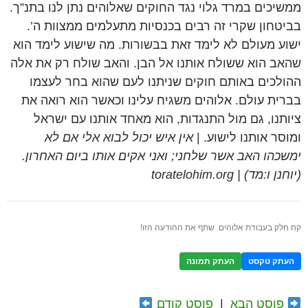
ממשיכים במרד גלוי נגד החוקים שאלוהים נתן לנו בתנ”ך.
בביטחון שקרי זה רבים בכנסיות מתעלמים ממצוות ה’.
ישוע מעולם לא לימד זאת בבשורות. מה שישוע לימד הוא
שהאב הוא ששולח אותנו אל הבן. והאב שולח רק את אלה
ההולכים באותם חוקים שניתנו לעם שהוא בחר לעצמו
בברית עולם. אלוהים משגיח עלינו וכאשר הוא רואה את
ציותנו, גם מול התנגדות, הוא מאחד אותנו עם ישראל
ומוסר אותנו לישוע. |
אין איש יכול לבוא אלי אם לא
ימשכהו האב אשר שלחני; ואני אקים אותו ביום האחרון.
(יוחנן ו:מד) | toratelohim.org
קח חלק בעבודת אלוהים. שתף את ההודעה הזו!
העתק טקסט
העתק תמונה
פוסט הבא
|
פוסט קודם