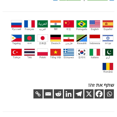
Español
English
Português
中文
हिंदी
العربية
Français
Русский
עברית
Indonesia
Kiswahili
فارسی
Deutsch
日本語
বাংলা
Tagalog
اُردو
Italiano
한국어
Ελληνικά
Tiếng Việt
Polski
ไทย
Türkçe
Română
שתף את זה!
ניווט