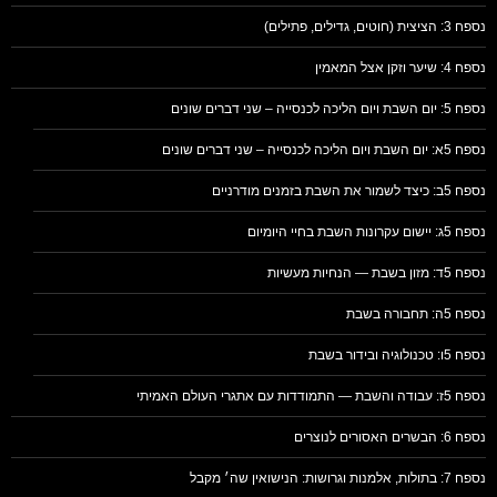
נספח 3: הציצית (חוטים, גדילים, פתילים)
נספח 4: שיער וזקן אצל המאמין
נספח 5: יום השבת ויום הליכה לכנסייה – שני דברים שונים
נספח 5א: יום השבת ויום הליכה לכנסייה – שני דברים שונים
נספח 5ב: כיצד לשמור את השבת בזמנים מודרניים
נספח 5ג: יישום עקרונות השבת בחיי היומיום
נספח 5ד: מזון בשבת — הנחיות מעשיות
נספח 5ה: תחבורה בשבת
נספח 5ו: טכנולוגיה ובידור בשבת
נספח 5ז: עבודה והשבת — התמודדות עם אתגרי העולם האמיתי
נספח 6: הבשרים האסורים לנוצרים
נספח 7: בתולות, אלמנות וגרושות: הנישואין שה׳ מקבל