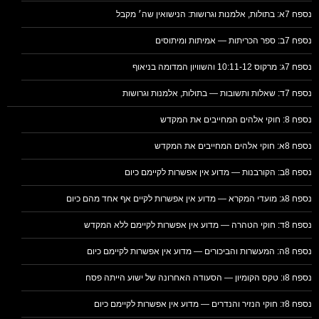
נספח 7א: בתולות, אלמנות וגרושות: הנישואין שה׳ מקבל
נספח 7ב: ספר הכריתות — אמיתות ומיתוסים
נספח 7ג: מרקוס 10:11-12 והשוויון המדומה בניאוף
נספח 7ד: שאלות ותשובות — בתולות, אלמנות וגרושות
נספח 8: חוקי אלהים המחייבים את המקדש
נספח 8א: חוקי אלהים המחייבים את המקדש
נספח 8ב: הקורבנות — מדוע אין אפשרות לקיימם כיום
נספח 8ג: מועדי המקרא — מדוע אין אפשרות לקיים אף אחד מהם כיום
נספח 8ד: חוקי הטהרה — מדוע אין אפשרות לקיימם ללא המקדש
נספח 8ה: המעשרות והביכורים — מדוע אין אפשרות לקיימם כיום
נספח 8ו: טקס הקומיון — הסעודה האחרונה של ישוע הייתה פסח
נספח 8ז: חוקי הנזיר והנדרים — מדוע אין אפשרות לקיימם כיום