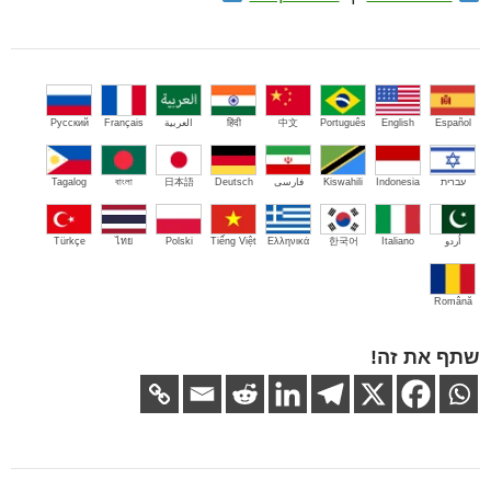
Español
English
Português
中文
हिंदी
العربية
Français
Русский
עברית
Indonesia
Kiswahili
فارسی
Deutsch
日本語
বাংলা
Tagalog
اُردو
Italiano
한국어
Ελληνικά
Tiếng Việt
Polski
ไทย
Türkçe
Română
שתף את זה!
ניווט