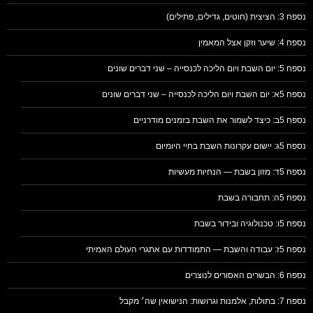
נספח 3: הציצית (חוטים, גדילים, פתילים)
נספח 4: שיער וזקן אצל המאמין
נספח 5: יום השבת ויום הליכה לכנסייה – שני דברים שונים
נספח 5א: יום השבת ויום הליכה לכנסייה – שני דברים שונים
נספח 5ב: כיצד לשמור את השבת בזמנים מודרניים
נספח 5ג: יישום עקרונות השבת בחיי היומיום
נספח 5ד: מזון בשבת — הנחיות מעשיות
נספח 5ה: תחבורה בשבת
נספח 5ו: טכנולוגיה ובידור בשבת
נספח 5ז: עבודה והשבת — התמודדות עם אתגרי העולם האמיתי
נספח 6: הבשרים האסורים לנוצרים
נספח 7: בתולות, אלמנות וגרושות: הנישואין שה׳ מקבל