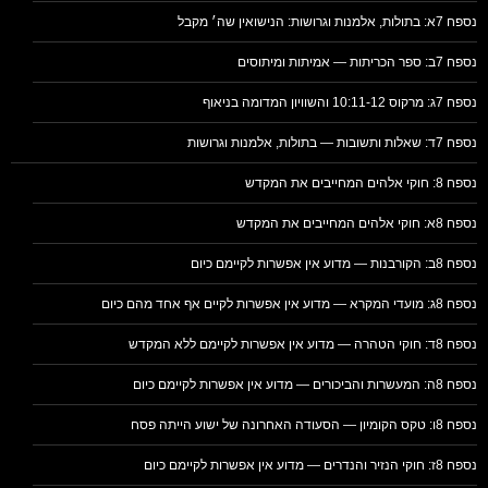
נספח 7א: בתולות, אלמנות וגרושות: הנישואין שה׳ מקבל
נספח 7ב: ספר הכריתות — אמיתות ומיתוסים
נספח 7ג: מרקוס 10:11-12 והשוויון המדומה בניאוף
נספח 7ד: שאלות ותשובות — בתולות, אלמנות וגרושות
נספח 8: חוקי אלהים המחייבים את המקדש
נספח 8א: חוקי אלהים המחייבים את המקדש
נספח 8ב: הקורבנות — מדוע אין אפשרות לקיימם כיום
נספח 8ג: מועדי המקרא — מדוע אין אפשרות לקיים אף אחד מהם כיום
נספח 8ד: חוקי הטהרה — מדוע אין אפשרות לקיימם ללא המקדש
נספח 8ה: המעשרות והביכורים — מדוע אין אפשרות לקיימם כיום
נספח 8ו: טקס הקומיון — הסעודה האחרונה של ישוע הייתה פסח
נספח 8ז: חוקי הנזיר והנדרים — מדוע אין אפשרות לקיימם כיום