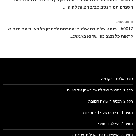
השמים תמיד נסב סביב הציות לחוקי…
פוסט הבא
b0017 – פוסט על תורת אלהים: המפתח לפתרון כל בעיות החיים הוא
לראות כל מצב כפי שהוא באמת:…
תורת אלהים: הקדמה
חלק 1: התכנית הגדולה של השטן נגד הגויים
חלק 2: תכנית הישועה הכוזבת
נספח 1: המיתוס של 613 המצוות
נספח 2: המילה והנוצרי
נספח 3: הציצית (חוטים, גדילים, פתילים)