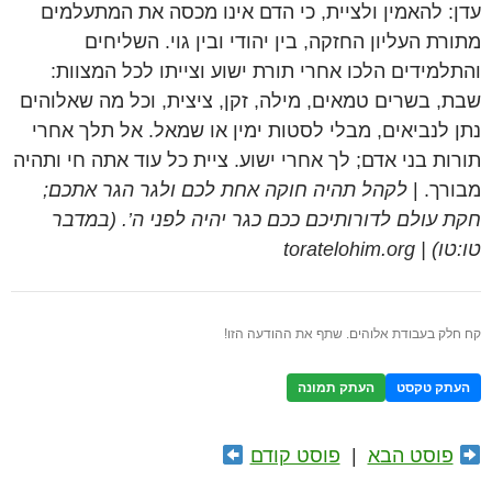
עדן: להאמין ולציית, כי הדם אינו מכסה את המתעלמים
מתורת העליון החזקה, בין יהודי ובין גוי. השליחים
והתלמידים הלכו אחרי תורת ישוע וצייתו לכל המצוות:
שבת, בשרים טמאים, מילה, זקן, ציצית, וכל מה שאלוהים
נתן לנביאים, מבלי לסטות ימין או שמאל. אל תלך אחרי
תורות בני אדם; לך אחרי ישוע. ציית כל עוד אתה חי ותהיה
מבורך. |
לקהל תהיה חוקה אחת לכם ולגר הגר אתכם;
חקת עולם לדורותיכם ככם כגר יהיה לפני ה’. (במדבר
טו:טו) | toratelohim.org
קח חלק בעבודת אלוהים. שתף את ההודעה הזו!
העתק טקסט
העתק תמונה
פוסט הבא
|
פוסט קודם