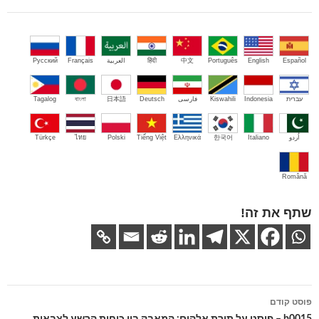
Español
English
Português
中文
हिंदी
العربية
Français
Русский
עברית
Indonesia
Kiswahili
فارسی
Deutsch
日本語
বাংলা
Tagalog
اُردو
Italiano
한국어
Ελληνικά
Tiếng Việt
Polski
ไทย
Türkçe
Română
שתף את זה!
ניווט
פוסט קודם
בפוסטים
b0015 – פוסט על תורת אלהים: המאבק בין כוחות הרשע לצבאות