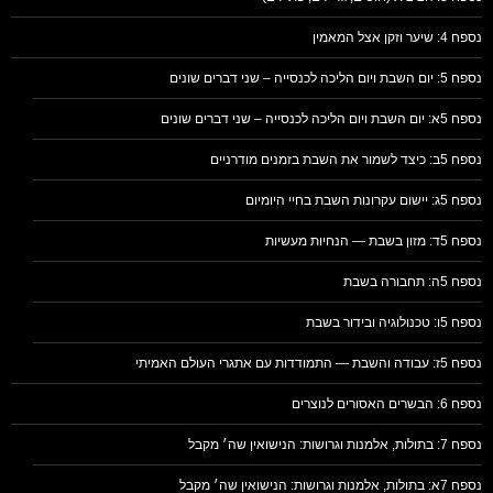
נספח 4: שיער וזקן אצל המאמין
נספח 5: יום השבת ויום הליכה לכנסייה – שני דברים שונים
נספח 5א: יום השבת ויום הליכה לכנסייה – שני דברים שונים
נספח 5ב: כיצד לשמור את השבת בזמנים מודרניים
נספח 5ג: יישום עקרונות השבת בחיי היומיום
נספח 5ד: מזון בשבת — הנחיות מעשיות
נספח 5ה: תחבורה בשבת
נספח 5ו: טכנולוגיה ובידור בשבת
נספח 5ז: עבודה והשבת — התמודדות עם אתגרי העולם האמיתי
נספח 6: הבשרים האסורים לנוצרים
נספח 7: בתולות, אלמנות וגרושות: הנישואין שה׳ מקבל
נספח 7א: בתולות, אלמנות וגרושות: הנישואין שה׳ מקבל