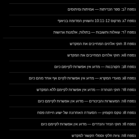
נספח 7ב: ספר הכריתות — אמיתות ומיתוסים
נספח 7ג: מרקוס 10:11-12 והשוויון המדומה בניאוף
נספח 7ד: שאלות ותשובות — בתולות, אלמנות וגרושות
נספח 8: חוקי אלהים המחייבים את המקדש
נספח 8א: חוקי אלהים המחייבים את המקדש
נספח 8ב: הקורבנות — מדוע אין אפשרות לקיימם כיום
נספח 8ג: מועדי המקרא — מדוע אין אפשרות לקיים אף אחד מהם כיום
נספח 8ד: חוקי הטהרה — מדוע אין אפשרות לקיימם ללא המקדש
נספח 8ה: המעשרות והביכורים — מדוע אין אפשרות לקיימם כיום
נספח 8ו: טקס הקומיון — הסעודה האחרונה של ישוע הייתה פסח
נספח 8ז: חוקי הנזיר והנדרים — מדוע אין אפשרות לקיימם כיום
נספח 8ח: ציות חלקי וסמלי הקשור למקדש