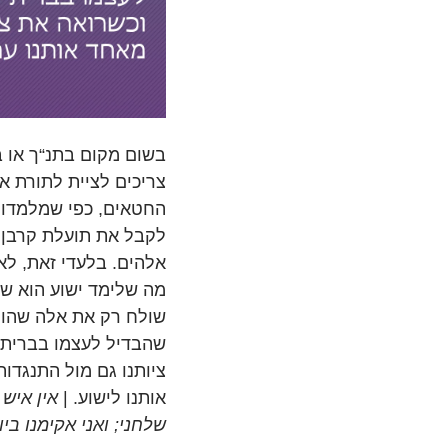
בשום מקום בתנ“ך או ב
צריכים לציית לתורת א
החטאים, כפי שמלמדות
לקבל את תועלת קרבן 
אלהים. בלעדי זאת, לא 
מה שלימד ישוע הוא שה
שולח רק את אלה שהולכ
שהבדיל לעצמו בברית ע
ציותנו גם מול התנגדו
אותנו לישוע. |
אין איש
שלחני; ואני אקימנו ביום האחרון