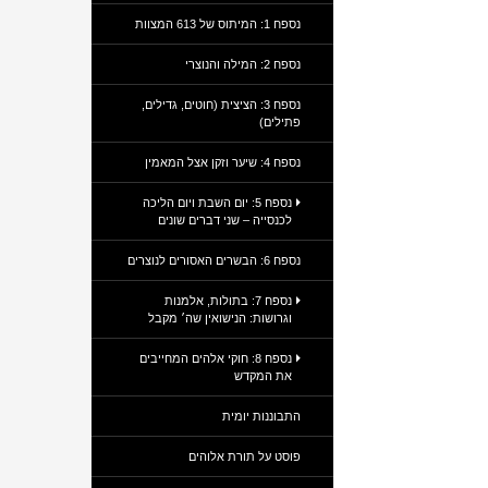
נספח 1: המיתוס של 613 המצוות
נספח 2: המילה והנוצרי
נספח 3: הציצית (חוטים, גדילים,
פתילים)
נספח 4: שיער וזקן אצל המאמין
נספח 5: יום השבת ויום הליכה
לכנסייה – שני דברים שונים
נספח 6: הבשרים האסורים לנוצרים
נספח 7: בתולות, אלמנות
וגרושות: הנישואין שה׳ מקבל
נספח 8: חוקי אלהים המחייבים
את המקדש
התבוננות יומית
פוסט על תורת אלוהים