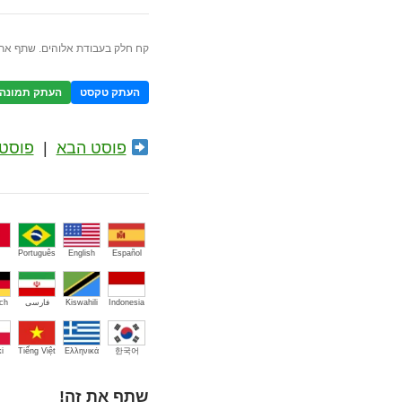
קח חלק בעבודת אלוהים. שתף את 
העתק טקסט
העתק תמונה
פוסט הבא
|
פוסט 
Português
English
Español
Indonesia
Kiswahili
فارسی
ch
i
Tiếng Việt
Ελληνικά
한국어
שתף את זה!