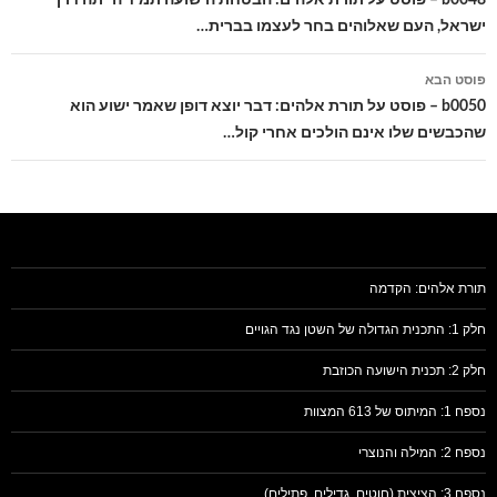
ישראל, העם שאלוהים בחר לעצמו בברית…
פוסט הבא
b0050 – פוסט על תורת אלהים: דבר יוצא דופן שאמר ישוע הוא
שהכבשים שלו אינם הולכים אחרי קול…
תורת אלהים: הקדמה
חלק 1: התכנית הגדולה של השטן נגד הגויים
חלק 2: תכנית הישועה הכוזבת
נספח 1: המיתוס של 613 המצוות
נספח 2: המילה והנוצרי
נספח 3: הציצית (חוטים, גדילים, פתילים)