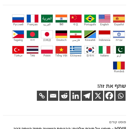
Español
English
Português
中文
हिंदी
العربية
Français
Русский
עברית
Indonesia
Kiswahili
فارسی
Deutsch
日本語
বাংলা
Tagalog
اُردو
Italiano
한국어
Ελληνικά
Tiếng Việt
Polski
ไทย
Türkçe
Română
שתף את זה!
ניווט
פוסט קודם
בפוסטים
b0048 – פוסט על תורת אלהים: הבטחת הישועה תמיד הייתה דרך