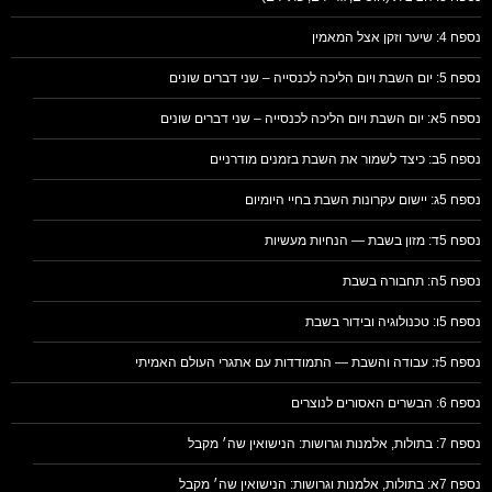
נספח 4: שיער וזקן אצל המאמין
נספח 5: יום השבת ויום הליכה לכנסייה – שני דברים שונים
נספח 5א: יום השבת ויום הליכה לכנסייה – שני דברים שונים
נספח 5ב: כיצד לשמור את השבת בזמנים מודרניים
נספח 5ג: יישום עקרונות השבת בחיי היומיום
נספח 5ד: מזון בשבת — הנחיות מעשיות
נספח 5ה: תחבורה בשבת
נספח 5ו: טכנולוגיה ובידור בשבת
נספח 5ז: עבודה והשבת — התמודדות עם אתגרי העולם האמיתי
נספח 6: הבשרים האסורים לנוצרים
נספח 7: בתולות, אלמנות וגרושות: הנישואין שה׳ מקבל
נספח 7א: בתולות, אלמנות וגרושות: הנישואין שה׳ מקבל