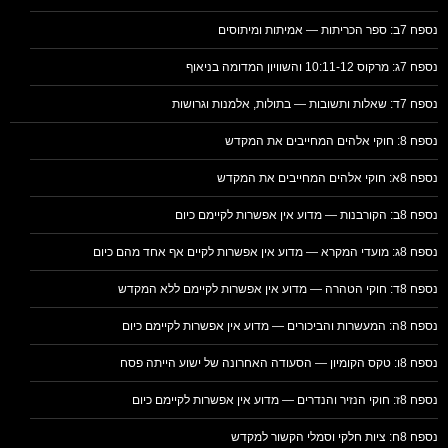
נספח 7ב: ספר הכריתות — אמיתות ומיתוסים
נספח 7ג: מרקוס 10:11-12 והשוויון המדומה בניאוף
נספח 7ד: שאלות ותשובות — בתולות, אלמנות וגרושות
נספח 8: חוקי אלהים המחייבים את המקדש
נספח 8א: חוקי אלהים המחייבים את המקדש
נספח 8ב: הקורבנות — מדוע אין אפשרות לקיימם כיום
נספח 8ג: מועדי המקרא — מדוע אין אפשרות לקיים אף אחד מהם כיום
נספח 8ד: חוקי הטהרה — מדוע אין אפשרות לקיימם ללא המקדש
נספח 8ה: המעשרות והביכורים — מדוע אין אפשרות לקיימם כיום
נספח 8ו: טקס הקומיון — הסעודה האחרונה של ישוע הייתה פסח
נספח 8ז: חוקי הנזיר והנדרים — מדוע אין אפשרות לקיימם כיום
נספח 8ח: ציות חלקי וסמלי הקשור למקדש