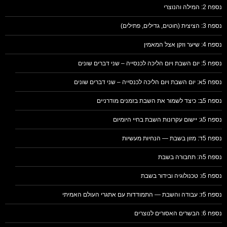
נספח 2: המילה והנוצרי
נספח 3: הציצית (חוטים, גדילים, פתילים)
נספח 4: שיער וזקן אצל המאמין
נספח 5: יום השבת ויום הליכה לכנסייה – שני דברים שונים
נספח 5א: יום השבת ויום הליכה לכנסייה – שני דברים שונים
נספח 5ב: כיצד לשמור את השבת בזמנים מודרניים
נספח 5ג: יישום עקרונות השבת בחיי היומיום
נספח 5ד: מזון בשבת — הנחיות מעשיות
נספח 5ה: תחבורה בשבת
נספח 5ו: טכנולוגיה ובידור בשבת
נספח 5ז: עבודה והשבת — התמודדות עם אתגרי העולם האמיתי
נספח 6: הבשרים האסורים לנוצרים