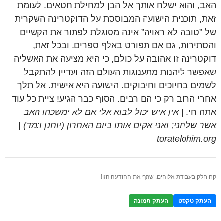
האב, והוא ישלח אותך אל הבן למחילת חטאים. לעומת
זאת, תוכנית הישועה המבוססת על הדוקטרינה השקרית
של ”טובה לא ראויה” אינה מסוגלת לפתור את הקשיים
והסתירות, גם אם תפורט באלף ספרים. ובכל זאת,
דוקטרינה זו אהובה על כולם, כי היא מציעה את האשליה
שאפשר ליהנות מתענוגות העולם הזה ועדיין להתקבל
לשמים בחיוכים וחיבוקים. הישועה היא אישית. אל תלך
אחרי הרוב רק כי הם רבים. הסוף כבר הגיע! ציית כל עוד
אתה חי. |
אין איש יכול לבוא אלי אם לא ימשכהו האב
אשר שלחני; ואני אקים אותו ביום האחרון (יוחנן ו:מד) |
toratelohim.org
קח חלק בעבודת אלוהים. שתף את ההודעה הזו!
העתק טקסט
העתק תמונה