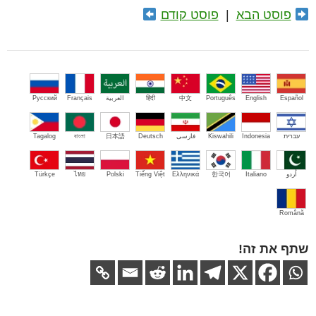
פוסט הבא
|
פוסט קודם
Español
English
Português
中文
हिंदी
العربية
Français
Русский
עברית
Indonesia
Kiswahili
فارسی
Deutsch
日本語
বাংলা
Tagalog
اُردو
Italiano
한국어
Ελληνικά
Tiếng Việt
Polski
ไทย
Türkçe
Română
שתף את זה!