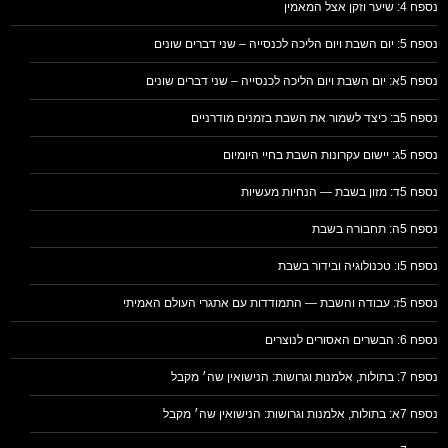
נספח 4: שיער וזקן אצל המאמין
נספח 5: יום השבת ויום הליכה לכנסייה – שני דברים שונים
נספח 5א: יום השבת ויום הליכה לכנסייה – שני דברים שונים
נספח 5ב: כיצד לשמור את השבת בזמנים מודרניים
נספח 5ג: יישום עקרונות השבת בחיי היומיום
נספח 5ד: מזון בשבת — הנחיות מעשיות
נספח 5ה: תחבורה בשבת
נספח 5ו: טכנולוגיה ובידור בשבת
נספח 5ז: עבודה והשבת — התמודדות עם אתגרי העולם האמיתי
נספח 6: הבשרים האסורים לנוצרים
נספח 7: בתולות, אלמנות וגרושות: הנישואין שה׳ מקבל
נספח 7א: בתולות, אלמנות וגרושות: הנישואין שה׳ מקבל