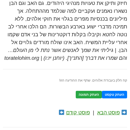
חיזק ותיקן את טעויות מנהיגי היהודים. גם האב וגם הבן
נשארו נאמנים ועקביים למה שנלמד מההתחלה. אך
מיליונים בכנסיות מפרים בגלוי את חוקי אלהים, ללא
תמיכה מדברי ישוע בארבע הבשורות. הם הלכו אחרי לב
נוטה לחטא וקיבלו בקלות דוקטרינות של בני אדם שקמו
אחרי עליית המשיח. האב אינו שולח מורדים גלויים אל
הבן. |
גיליתי את שמך לאנשים אשר נתת לי מן העולם…
והם שמרו את דברך [התנ“ך]. (יוחנן יז:ו) | toratelohim.org
קח חלק בעבודת אלוהים. שתף את ההודעה הזו!
העתק טקסט
העתק תמונה
פוסט הבא
|
פוסט קודם