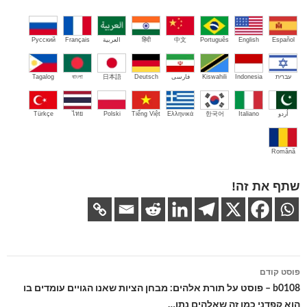
Español
English
Português
中文
हिंदी
العربية
Français
Русский
עברית
Indonesia
Kiswahili
فارسی
Deutsch
日本語
বাংলা
Tagalog
اُردو
Italiano
한국어
Ελληνικά
Tiếng Việt
Polski
ไทย
Türkçe
Română
שתף את זה!
ניווט
פוסט קודם
בפוסטים
b0108 – פוסט על תורת אלהים: מבחן הציות שאנו הגויים עומדים בו
הוא קפדני כמו זה שאלהים נתן…