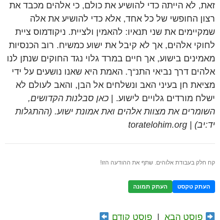
זאת, לא הייתה כדי להושיע את כולם, כי אלהים מכבד את
רצון החופשי של כל אחד, אלא כדי להושיע את אלה
שמקיימים את שני תנאיו: להאמין ולציית. ניקודמוס ציית
לחוקי אלהים, אך לא קיבל את ישוע כמשיח. רוב הכנסיות
מאמינים בישוע, אך חיים במרד גלוי נגד החוקים שנתן לנו
אלהים דרך נביאי התנ“ך. האמת היא שאנו נושעים על ידי
מציאת חן בעיני האב ונשלחים אל הבן, והאב לעולם לא
ישלח מורדים גלויים לישוע. |
כאן סבלנות הקדושים,
השומרים את מצוות אלהים ואת אמונת ישוע. (ההתגלות
יד:יב) | toratelohim.org
קח חלק בעבודת אלוהים. שתף את ההודעה הזו!
העתק טקסט
העתק תמונה
פוסט הבא
|
פוסט קודם