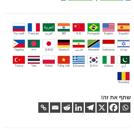
Español
English
Português
中文
हिंदी
العربية
Français
Русский
עברית
Indonesia
Kiswahili
فارسی
Deutsch
日本語
বাংলা
Tagalog
اُردو
Italiano
한국어
Ελληνικά
Tiếng Việt
Polski
ไทย
Türkçe
Română
שתף את זה!
ניווט