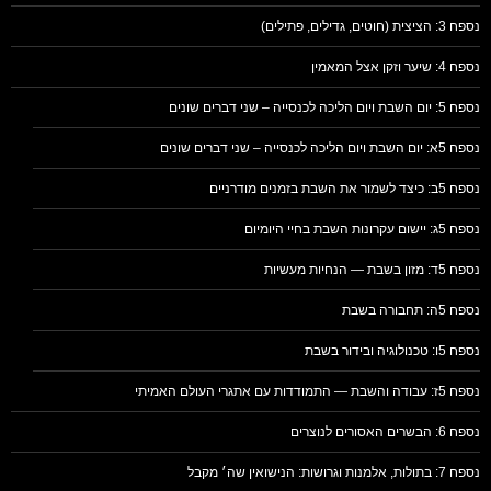
נספח 3: הציצית (חוטים, גדילים, פתילים)
נספח 4: שיער וזקן אצל המאמין
נספח 5: יום השבת ויום הליכה לכנסייה – שני דברים שונים
נספח 5א: יום השבת ויום הליכה לכנסייה – שני דברים שונים
נספח 5ב: כיצד לשמור את השבת בזמנים מודרניים
נספח 5ג: יישום עקרונות השבת בחיי היומיום
נספח 5ד: מזון בשבת — הנחיות מעשיות
נספח 5ה: תחבורה בשבת
נספח 5ו: טכנולוגיה ובידור בשבת
נספח 5ז: עבודה והשבת — התמודדות עם אתגרי העולם האמיתי
נספח 6: הבשרים האסורים לנוצרים
נספח 7: בתולות, אלמנות וגרושות: הנישואין שה׳ מקבל