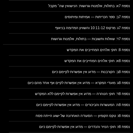
נספח 7א: בתולות, אלמנות וגרושות: הנישואין שה׳ מקבל
נספח 7ב: ספר הכריתות — אמיתות ומיתוסים
נספח 7ג: מרקוס 10:11-12 והשוויון המדומה בניאוף
נספח 7ד: שאלות ותשובות — בתולות, אלמנות וגרושות
נספח 8: חוקי אלהים המחייבים את המקדש
נספח 8א: חוקי אלהים המחייבים את המקדש
נספח 8ב: הקורבנות — מדוע אין אפשרות לקיימם כיום
נספח 8ג: מועדי המקרא — מדוע אין אפשרות לקיים אף אחד מהם כיום
נספח 8ד: חוקי הטהרה — מדוע אין אפשרות לקיימם ללא המקדש
נספח 8ה: המעשרות והביכורים — מדוע אין אפשרות לקיימם כיום
נספח 8ו: טקס הקומיון — הסעודה האחרונה של ישוע הייתה פסח
נספח 8ז: חוקי הנזיר והנדרים — מדוע אין אפשרות לקיימם כיום