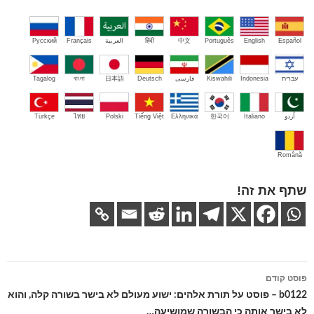
Español
English
Português
中文
हिंदी
العربية
Français
Русский
עברית
Indonesia
Kiswahili
فارسی
Deutsch
日本語
বাংলা
Tagalog
اُردو
Italiano
한국어
Ελληνικά
Tiếng Việt
Polski
ไทย
Türkçe
Română
שתף את זה!
ניווט
פוסט קודם
בפוסטים
b0122 – פוסט על תורת אלהים: ישוע מעולם לא בישר בשורה קלה, והוא
לא בישר אותה כי הבשורה שמושיעה…