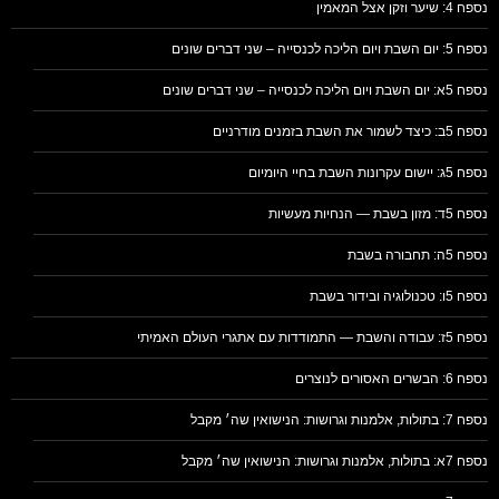
נספח 4: שיער וזקן אצל המאמין
נספח 5: יום השבת ויום הליכה לכנסייה – שני דברים שונים
נספח 5א: יום השבת ויום הליכה לכנסייה – שני דברים שונים
נספח 5ב: כיצד לשמור את השבת בזמנים מודרניים
נספח 5ג: יישום עקרונות השבת בחיי היומיום
נספח 5ד: מזון בשבת — הנחיות מעשיות
נספח 5ה: תחבורה בשבת
נספח 5ו: טכנולוגיה ובידור בשבת
נספח 5ז: עבודה והשבת — התמודדות עם אתגרי העולם האמיתי
נספח 6: הבשרים האסורים לנוצרים
נספח 7: בתולות, אלמנות וגרושות: הנישואין שה׳ מקבל
נספח 7א: בתולות, אלמנות וגרושות: הנישואין שה׳ מקבל