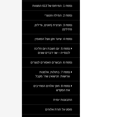
נספח 1: המיתוס של 613 המצוות
נספח 2: המילה והנוצרי
נספח 3: הציצית (חוטים, גדילים,
פתילים)
נספח 4: שיער וזקן אצל המאמין
נספח 5: יום השבת ויום הליכה
לכנסייה – שני דברים שונים
נספח 6: הבשרים האסורים לנוצרים
נספח 7: בתולות, אלמנות
וגרושות: הנישואין שה׳ מקבל
נספח 8: חוקי אלהים המחייבים
את המקדש
התבוננות יומית
פוסט על תורת אלוהים