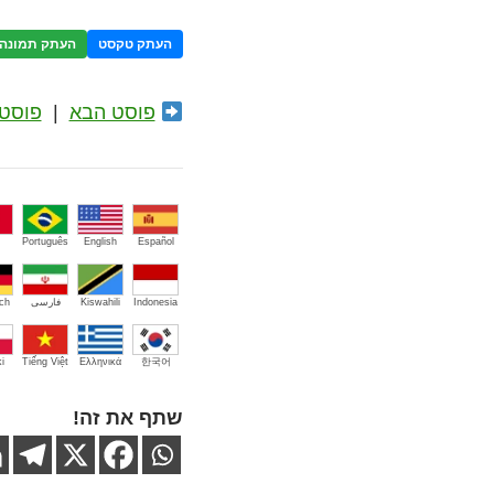
העתק טקסט
העתק תמונה
פוסט הבא
|
פוסט 
Português
English
Español
Indonesia
Kiswahili
فارسی
ch
i
Tiếng Việt
Ελληνικά
한국어
שתף את זה!