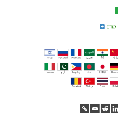
קודם
中文
हिंदी
العربية
Français
Русский
עברית
Deuts
日本語
বাংলা
Tagalog
اُردو
Italiano
Română
Türkçe
ไทย
Polsk