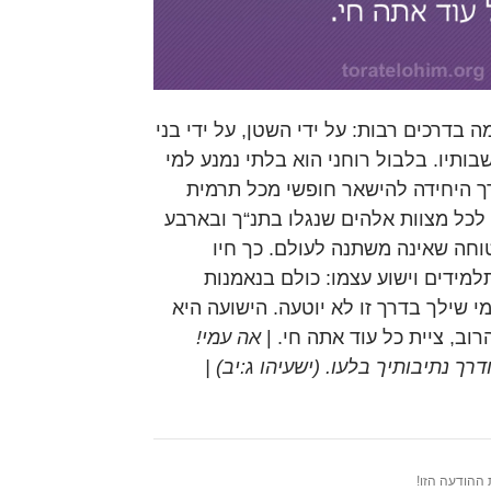
ה בדרכים רבות: על ידי השטן, על ידי בני
בותיו. בלבול רוחני הוא בלתי נמנע למי
דרך היחידה להישאר חופשי מכל תרמית
 לכל מצוות אלהים שנגלו בתנ“ך ובארבע
וחה שאינה משתנה לעולם. כך חיו
למידים וישוע עצמו: כולם בנאמנות
 שילך בדרך זו לא יוטעה. הישועה היא
וב, ציית כל עוד אתה חי. |
אה עמי!
ך נתיבותיך בלעו. (ישעיהו ג:יב) |
ההודעה הזו!