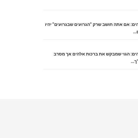
 אלהים: אם אתה חושב שרק "הגרועים שבגרועים" יהיו
ם…
 אלהים: הגוי שמבקש את ברכות אלהים אך מסרב
"ך…