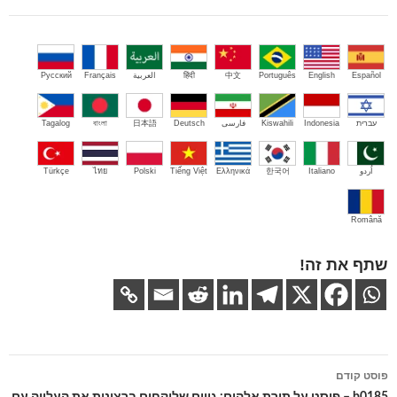
Español
English
Português
中文
हिंदी
العربية
Français
Русский
עברית
Indonesia
Kiswahili
فارسی
Deutsch
日本語
বাংলা
Tagalog
اُردو
Italiano
한국어
Ελληνικά
Tiếng Việt
Polski
ไทย
Türkçe
Română
שתף את זה!
ניווט
פוסט קודם
בפוסטים
b0185 – פוסט על תורת אלהים: גויים שלוקחים ברצינות את העלייה עם