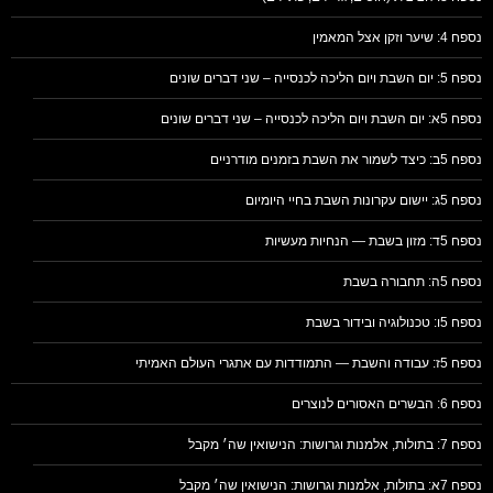
נספח 4: שיער וזקן אצל המאמין
נספח 5: יום השבת ויום הליכה לכנסייה – שני דברים שונים
נספח 5א: יום השבת ויום הליכה לכנסייה – שני דברים שונים
נספח 5ב: כיצד לשמור את השבת בזמנים מודרניים
נספח 5ג: יישום עקרונות השבת בחיי היומיום
נספח 5ד: מזון בשבת — הנחיות מעשיות
נספח 5ה: תחבורה בשבת
נספח 5ו: טכנולוגיה ובידור בשבת
נספח 5ז: עבודה והשבת — התמודדות עם אתגרי העולם האמיתי
נספח 6: הבשרים האסורים לנוצרים
נספח 7: בתולות, אלמנות וגרושות: הנישואין שה׳ מקבל
נספח 7א: בתולות, אלמנות וגרושות: הנישואין שה׳ מקבל