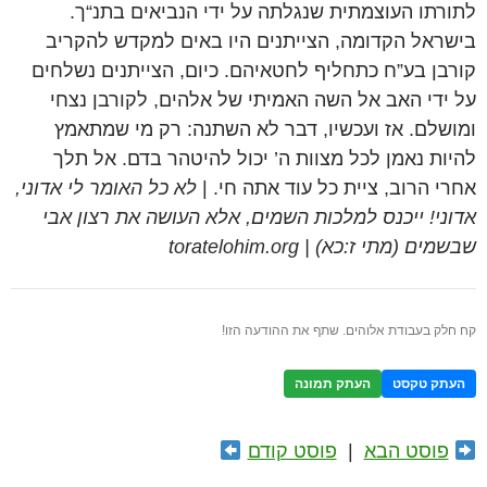
לתורתו העוצמתית שנגלתה על ידי הנביאים בתנ“ך.
בישראל הקדומה, הצייתנים היו באים למקדש להקריב
קורבן בע”ח כתחליף לחטאיהם. כיום, הצייתנים נשלחים
על ידי האב אל השה האמיתי של אלהים, לקורבן נצחי
ומושלם. אז ועכשיו, דבר לא השתנה: רק מי שמתאמץ
להיות נאמן לכל מצוות ה’ יכול להיטהר בדם. אל תלך
אחרי הרוב, ציית כל עוד אתה חי. |
לא כל האומר לי אדוני,
אדוני! ייכנס למלכות השמים, אלא העושה את רצון אבי
שבשמים (מתי ז:כא) | toratelohim.org
קח חלק בעבודת אלוהים. שתף את ההודעה הזו!
העתק טקסט
העתק תמונה
פוסט הבא
|
פוסט קודם