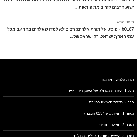
ישוע חייבים לקיים את הוראות…
פוסט הבא
b0187 – פוסט על תורת אלהים: רבים לא למדו שאלהים בחר עם מכל
עמי הארץ: ישראל. רק ישראל של…
תורת אלהים: הקדמה
חלק 1: התכנית הגדולה של השטן נגד הגויים
חלק 2: תכנית הישועה הכוזבת
נספח 1: המיתוס של 613 המצוות
נספח 2: המילה והנוצרי
נספח 3: הציצית (חוטים, גדילים, פתילים)