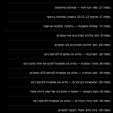
נספח 7ב: ספר הכריתות — אמיתות ומיתוסים
נספח 7ג: מרקוס 10:11-12 והשוויון המדומה בניאוף
נספח 7ד: שאלות ותשובות — בתולות, אלמנות וגרושות
נספח 8: חוקי אלהים המחייבים את המקדש
נספח 8א: חוקי אלהים המחייבים את המקדש
נספח 8ב: הקורבנות — מדוע אין אפשרות לקיימם כיום
נספח 8ג: מועדי המקרא — מדוע אין אפשרות לקיים אף אחד מהם כיום
נספח 8ד: חוקי הטהרה — מדוע אין אפשרות לקיימם ללא המקדש
נספח 8ה: המעשרות והביכורים — מדוע אין אפשרות לקיימם כיום
נספח 8ו: טקס הקומיון — הסעודה האחרונה של ישוע הייתה פסח
נספח 8ז: חוקי הנזיר והנדרים — מדוע אין אפשרות לקיימם כיום
נספח 8ח: ציות חלקי וסמלי הקשור למקדש