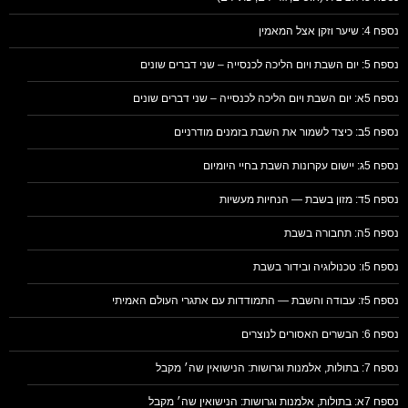
נספח 4: שיער וזקן אצל המאמין
נספח 5: יום השבת ויום הליכה לכנסייה – שני דברים שונים
נספח 5א: יום השבת ויום הליכה לכנסייה – שני דברים שונים
נספח 5ב: כיצד לשמור את השבת בזמנים מודרניים
נספח 5ג: יישום עקרונות השבת בחיי היומיום
נספח 5ד: מזון בשבת — הנחיות מעשיות
נספח 5ה: תחבורה בשבת
נספח 5ו: טכנולוגיה ובידור בשבת
נספח 5ז: עבודה והשבת — התמודדות עם אתגרי העולם האמיתי
נספח 6: הבשרים האסורים לנוצרים
נספח 7: בתולות, אלמנות וגרושות: הנישואין שה׳ מקבל
נספח 7א: בתולות, אלמנות וגרושות: הנישואין שה׳ מקבל