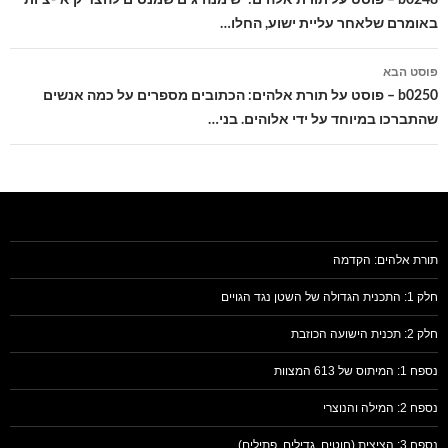
באומרם שלאחר עליית ישוע, החלו…
פוסט הבא
b0250 – פוסט על תורת אלהים: הכתובים מספרים על כמה אנשים
שהתברכו במיוחד על ידי אלוהים. בני…
תורת אלהים: הקדמה
חלק 1: התכנית הגדולה של השטן נגד הגויים
חלק 2: תכנית הישועה הכוזבת
נספח 1: המיתוס של 613 המצוות
נספח 2: המילה והנוצרי
נספח 3: הציצית (חוטים, גדילים, פתילים)