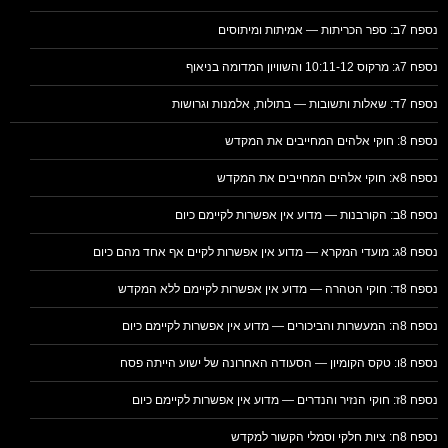
נספח 7ב: ספר הכריתות — אמיתות ומיתוסים
נספח 7ג: מרקוס 10:11-12 והשוויון המדומה בניאוף
נספח 7ד: שאלות ותשובות — בתולות, אלמנות וגרושות
נספח 8: חוקי אלהים המחייבים את המקדש
נספח 8א: חוקי אלהים המחייבים את המקדש
נספח 8ב: הקורבנות — מדוע אין אפשרות לקיימם כיום
נספח 8ג: מועדי המקרא — מדוע אין אפשרות לקיים אף אחד מהם כיום
נספח 8ד: חוקי הטהרה — מדוע אין אפשרות לקיימם ללא המקדש
נספח 8ה: המעשרות והביכורים — מדוע אין אפשרות לקיימם כיום
נספח 8ו: טקס הקומיון — הסעודה האחרונה של ישוע הייתה פסח
נספח 8ז: חוקי הנזיר והנדרים — מדוע אין אפשרות לקיימם כיום
נספח 8ח: ציות חלקי וסמלי הקשור למקדש