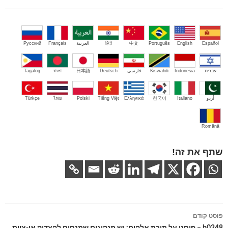
Español
English
Português
中文
हिंदी
العربية
Français
Русский
עברית
Indonesia
Kiswahili
فارسی
Deutsch
日本語
বাংলা
Tagalog
اُردو
Italiano
한국어
Ελληνικά
Tiếng Việt
Polski
ไทย
Türkçe
Română
שתף את זה!
ניווט
פוסט קודם
בפוסטים
b0248 – פוסט על תורת אלהים: יש מנהיגים שמנסים להצדיק אי-ציות