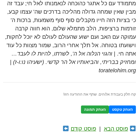
מתמודד עם כל אתגר כהוכחה לנאמנותו לאל חי; עבד זה
מבין שאין שמחה גדולה מהליכה בדרכים שה’ עצמו קבע,
כי בציות הזה חייו מקבלים סוף סוף משמעות, ברכות ה’
זורמות ברציפות, הלב מתמלא שלום, הוא חווה קרבה
עמוקה עם האב ועם ישוע שהעולם לעולם לא יוכל לחקות,
וישועתו בטוחה. אל תלך אחרי הרוב, שמור מצוות כל עוד
אתה חי. |
והגוי הנלוה אל ה’, לשרתו, להיות לו לעבד…
ומחזיק בבריתי, והביאותיו אל הר קדשי. (ישעיהו נו:ו-ז) |
toratelohim.org
קח חלק בעבודת אלוהים. שתף את ההודעה הזו!
העתק טקסט
העתק תמונה
פוסט הבא
|
פוסט קודם