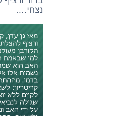
ברור ורציף 
נצחי….