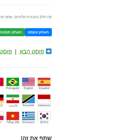
קח חלק בעבודת אלוהים. שתף את 
העתק טקסט
העתק תמונה
פוסט הבא
|
פוסט 
Português
English
Español
Indonesia
Kiswahili
فارسی
ch
i
Tiếng Việt
Ελληνικά
한국어
שתף את זה!