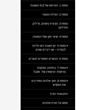
נספח 1: המיתוס של 613 המצוות
נספח 2: המילה והנוצרי
נספח 3: הציצית (חוטים, גדילים,
פתילים)
נספח 4: שיער וזקן אצל המאמין
נספח 5: יום השבת ויום הליכה
לכנסייה – שני דברים שונים
נספח 6: הבשרים האסורים לנוצרים
נספח 7: בתולות, אלמנות
וגרושות: הנישואין שה׳ מקבל
נספח 8: חוקי אלהים המחייבים
את המקדש
התבוננות יומית
פוסט על תורת אלוהים