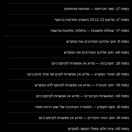
נספח 7ב: ספר הכריתות — אמיתות ומיתוסים
נספח 7ג: מרקוס 10:11-12 והשוויון המדומה בניאוף
נספח 7ד: שאלות ותשובות — בתולות, אלמנות וגרושות
נספח 8: חוקי אלהים המחייבים את המקדש
נספח 8א: חוקי אלהים המחייבים את המקדש
נספח 8ב: הקורבנות — מדוע אין אפשרות לקיימם כיום
נספח 8ג: מועדי המקרא — מדוע אין אפשרות לקיים אף אחד מהם כיום
נספח 8ד: חוקי הטהרה — מדוע אין אפשרות לקיימם ללא המקדש
נספח 8ה: המעשרות והביכורים — מדוע אין אפשרות לקיימם כיום
נספח 8ו: טקס הקומיון — הסעודה האחרונה של ישוע הייתה פסח
נספח 8ז: חוקי הנזיר והנדרים — מדוע אין אפשרות לקיימם כיום
נספח 8ח: ציות חלקי וסמלי הקשור למקדש