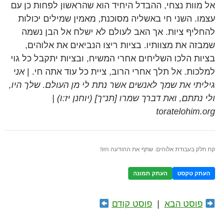
אל מוות נצחי, ההבדל היחיד הוא שהראשון לפחות כן עם
עצמו. השני חי באשליה מסוכנת, מאמין שמילים יכולות
להחליף ציות. אך האב לעולם לא ישלח אל הבן נשמה
שמבזה את מצוותיו. בציות ריצו הנביאים את אלוהים,
בציות הלכו השליחים אחרי המשיח, ובציות יתקבל כל גוי
למלכות. אל תלך אחרי הרוב, ציית כל עוד אתה חי. |
אני
גיליתי את שמך לאנשים אשר נתת לי מן העולם. שלך היו,
ולי נתתם, ואת דברך שמרו [תנ“ך] (יוחנן יז:ו) |
toratelohim.org
קח חלק בעבודת אלוהים. שתף את ההודעה הזו!
העתק טקסט
העתק תמונה
פוסט הבא
|
פוסט קודם