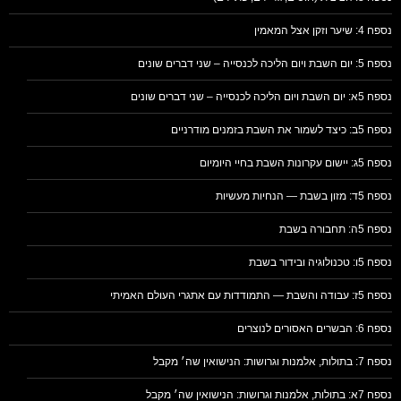
נספח 4: שיער וזקן אצל המאמין
נספח 5: יום השבת ויום הליכה לכנסייה – שני דברים שונים
נספח 5א: יום השבת ויום הליכה לכנסייה – שני דברים שונים
נספח 5ב: כיצד לשמור את השבת בזמנים מודרניים
נספח 5ג: יישום עקרונות השבת בחיי היומיום
נספח 5ד: מזון בשבת — הנחיות מעשיות
נספח 5ה: תחבורה בשבת
נספח 5ו: טכנולוגיה ובידור בשבת
נספח 5ז: עבודה והשבת — התמודדות עם אתגרי העולם האמיתי
נספח 6: הבשרים האסורים לנוצרים
נספח 7: בתולות, אלמנות וגרושות: הנישואין שה׳ מקבל
נספח 7א: בתולות, אלמנות וגרושות: הנישואין שה׳ מקבל