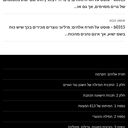
של גויים מסוימים, אך גם אז…
פוסט הבא
b0315 – פוסט על תורת אלהים: מיליוני נוצרים מכירים בכך שיש כוח
בשם ישוע, אך אינם נהנים מהכוח…
תורת אלהים: הקדמה
חלק 1: התכנית הגדולה של השטן נגד הגויים
חלק 2: תכנית הישועה הכוזבת
נספח 1: המיתוס של 613 המצוות
נספח 2: המילה והנוצרי
נספח 3: הציצית (חוטים, גדילים, פתילים)