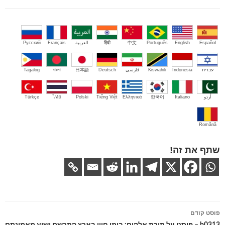
Español
English
Português
中文
हिंदी
العربية
Français
Русский
עברית
Indonesia
Kiswahili
فارسی
Deutsch
日本語
বাংলা
Tagalog
اُردو
Italiano
한국어
Ελληνικά
Tiếng Việt
Polski
ไทย
Türkçe
Română
שתף את זה!
ניווט
פוסט קודם
בפוסטים
b0313 – פוסט על תורת אלהים: בימי חייו בארץ התרשם ישוע מאמונתם