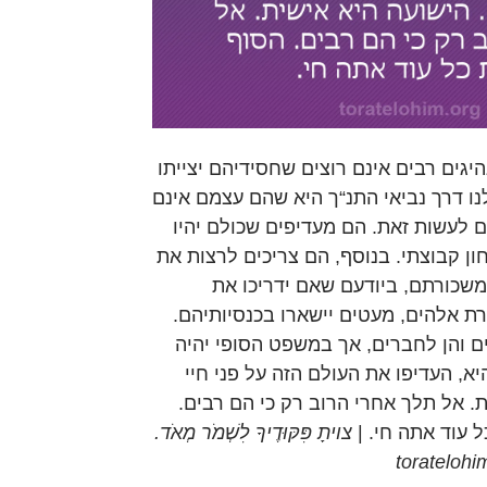
גים רבים אינם רוצים שחסידיהם יצייתו
נו דרך נביאי התנ“ך היא שהם עצמם אינם
ם לעשות זאת. הם מעדיפים שכולם יהיו
חון קבוצתי. בנוסף, הם צריכים לרצות את
משכורתם, ביודעם שאם ידריכו את
ת אלהים, מעטים יישארו בכנסיותיהם.
ם והן לחברים, אך במשפט הסופי יהיה
יא, העדיפו את העולם הזה על פני חיי
ת. אל תלך אחרי הרוב רק כי הם רבים.
ל עוד אתה חי. |
צויתָ פִּקּוּדֶיךָ לִשְׁמֹר מְאֹד.