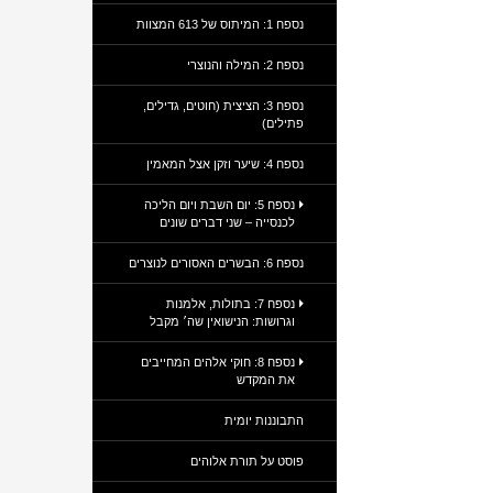
נספח 1: המיתוס של 613 המצוות
נספח 2: המילה והנוצרי
נספח 3: הציצית (חוטים, גדילים,
פתילים)
נספח 4: שיער וזקן אצל המאמין
נספח 5: יום השבת ויום הליכה
לכנסייה – שני דברים שונים
נספח 6: הבשרים האסורים לנוצרים
נספח 7: בתולות, אלמנות
וגרושות: הנישואין שה׳ מקבל
נספח 8: חוקי אלהים המחייבים
את המקדש
התבוננות יומית
פוסט על תורת אלוהים