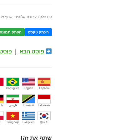
קח חלק בעבודת אלוהים. שתף את 
העתק טקסט
העתק תמונה
פוסט הבא
|
פוסט 
Português
English
Español
Indonesia
Kiswahili
فارسی
ch
i
Tiếng Việt
Ελληνικά
한국어
שתף את זה!