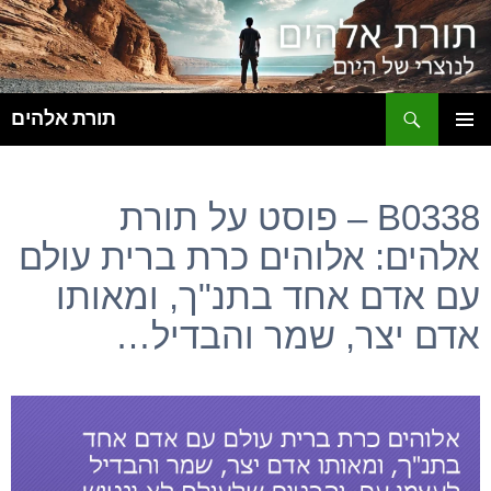
ח
תורת אלהים
לדלג
תפריט
לתוכן
ראשי
B0338 – פוסט על תורת
אלהים: אלוהים כרת ברית עולם
עם אדם אחד בתנ"ך, ומאותו
אדם יצר, שמר והבדיל…