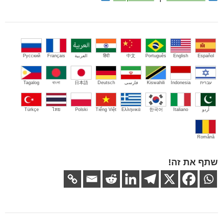
Español
English
Português
中文
हिंदी
العربية
Français
Русский
עברית
Indonesia
Kiswahili
فارسی
Deutsch
日本語
বাংলা
Tagalog
اُردو
Italiano
한국어
Ελληνικά
Tiếng Việt
Polski
ไทย
Türkçe
Română
שתף את זה!
ניווט