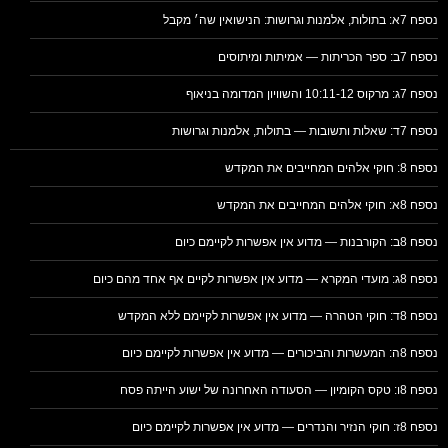
נספח 7א: בתולות, אלמנות וגרושות: הנישואין שה׳ מקבל
נספח 7ב: ספר הכריתות — אמיתות ומיתוסים
נספח 7ג: מרקוס 10:11-12 והשוויון המדומה בניאוף
נספח 7ד: שאלות ותשובות — בתולות, אלמנות וגרושות
נספח 8: חוקי אלהים המחייבים את המקדש
נספח 8א: חוקי אלהים המחייבים את המקדש
נספח 8ב: הקורבנות — מדוע אין אפשרות לקיימם כיום
נספח 8ג: מועדי המקרא — מדוע אין אפשרות לקיים אף אחד מהם כיום
נספח 8ד: חוקי הטהרה — מדוע אין אפשרות לקיימם ללא המקדש
נספח 8ה: המעשרות והביכורים — מדוע אין אפשרות לקיימם כיום
נספח 8ו: טקס הקומיון — הסעודה האחרונה של ישוע הייתה פסח
נספח 8ז: חוקי הנזיר והנדרים — מדוע אין אפשרות לקיימם כיום