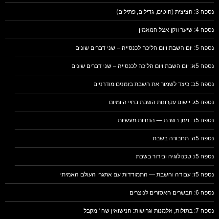
נספח 3: הציצית (חוטים, גדילים, פתילים)
נספח 4: שיער וזקן אצל המאמין
נספח 5: יום השבת ויום הליכה לכנסייה – שני דברים שונים
נספח 5א: יום השבת ויום הליכה לכנסייה – שני דברים שונים
נספח 5ב: כיצד לשמור את השבת בזמנים מודרניים
נספח 5ג: יישום עקרונות השבת בחיי היומיום
נספח 5ד: מזון בשבת — הנחיות מעשיות
נספח 5ה: תחבורה בשבת
נספח 5ו: טכנולוגיה ובידור בשבת
נספח 5ז: עבודה והשבת — התמודדות עם אתגרי העולם האמיתי
נספח 6: הבשרים האסורים לנוצרים
נספח 7: בתולות, אלמנות וגרושות: הנישואין שה׳ מקבל