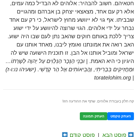
חטאיהם. חשוב להבהיר: אלוהים לא הבדיל כמה עמים,
אלא רק עם אחד, מצאצאי יצחק בן אברהם ומהגויים
שבביתו. אף גוי לא ייוושע מחוץ לישראל, כי רק עם אחד
נבחר על ידי אלוהים. הגוי שרוצה להיוושע על ידי ישוע
צריך ללכת באותם חוקים שהאב נתן לעם שבו היה ישוע.
האב רואה את אמונתנו ואומץ ליבנו, מאחד אותנו עם
ישראל ומוביל אותנו אל הבן. זו תוכנית הישועה שיש לה
היגיון כי היא האמת. |
וּבְנֵי הַנֵּכָר הַנִּלְוִים עַל יְהוָה לְשָׁרְתוֹ…
וּמַחֲזִיקִים בִּבְרִיתִי, וַהֲבִיאוֹתִים אֶל הַר קָדְשִׁי. (ישעיהו נו:ו-ז)
| toratelohim.org
קח חלק בעבודת אלוהים. שתף את ההודעה הזו!
העתק טקסט
העתק תמונה
פוסט הבא
|
פוסט קודם