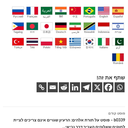
Español
English
Português
中文
हिंदी
العربية
Français
Русский
עברית
Indonesia
Kiswahili
فارسی
Deutsch
日本語
বাংলা
Tagalog
اُردو
Italiano
한국어
Ελληνικά
Tiếng Việt
Polski
ไทย
Türkçe
Română
שתף את זה!
ניווט
פוסט קודם
בפוסטים
b0339 – פוסט על תורת אלהים: הרעיון שגויים אינם צריכים לציית
לחוקים שאלוהים העביר דרך נביאי…