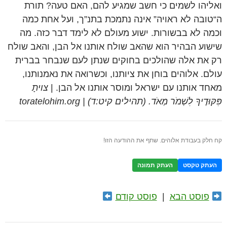
ואליהו לשמים כי חשב שמגיע להם, האם טעה? תורת
ה“טובה לא ראויה” אינה נתמכת בתנ”ך, ועל אחת כמה
וכמה לא בבשורות. ישוע מעולם לא לימד דבר כזה. מה
שישוע הבהיר הוא שהאב שולח אותנו אל הבן, והאב שולח
רק את אלה שהולכים בחוקים שנתן לעם שנבחר בברית
עולם. אלוהים בוחן את ציותנו, וכשרואה את נאמנותנו,
מאחד אותנו עם ישראל ומוסר אותנו אל הבן. |
צויתָ
פִּקּוּדֶיךָ לִשְׁמֹר מְאֹד. (תהילים קיט:ד) | toratelohim.org
קח חלק בעבודת אלוהים. שתף את ההודעה הזו!
העתק טקסט
העתק תמונה
פוסט הבא
|
פוסט קודם