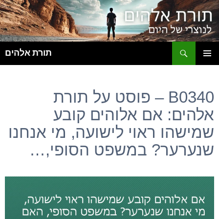
ח
תורת אלהים
לדלג
תפריט
לתוכן
ראשי
B0340 – פוסט על תורת
אלהים: אם אלוהים קובע
שמישהו ראוי לישועה, מי אנחנו
שנערער? במשפט הסופי,…