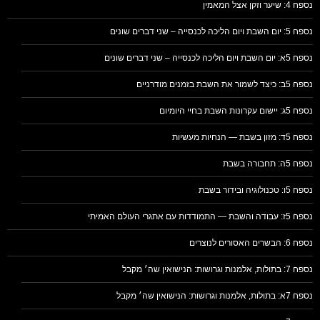
נספח 4: שיער וזקן אצל המאמין
נספח 5: יום השבת ויום הליכה לכנסייה – שני דברים שונים
נספח 5א: יום השבת ויום הליכה לכנסייה – שני דברים שונים
נספח 5ב: כיצד לשמור את השבת בזמנים מודרניים
נספח 5ג: יישום עקרונות השבת בחיי היומיום
נספח 5ד: מזון בשבת — הנחיות מעשיות
נספח 5ה: תחבורה בשבת
נספח 5ו: טכנולוגיה ובידור בשבת
נספח 5ז: עבודה והשבת — התמודדות עם אתגרי העולם האמיתי
נספח 6: הבשרים האסורים לנוצרים
נספח 7: בתולות, אלמנות וגרושות: הנישואין שה׳ מקבל
נספח 7א: בתולות, אלמנות וגרושות: הנישואין שה׳ מקבל