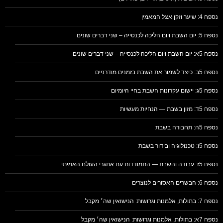
נספח 4: שיער וזקן אצל המאמין
נספח 5: יום השבת ויום הליכה לכנסייה – שני דברים שונים
נספח 5א: יום השבת ויום הליכה לכנסייה – שני דברים שונים
נספח 5ב: כיצד לשמור את השבת בזמנים מודרניים
נספח 5ג: יישום עקרונות השבת בחיי היומיום
נספח 5ד: מזון בשבת — הנחיות מעשיות
נספח 5ה: תחבורה בשבת
נספח 5ו: טכנולוגיה ובידור בשבת
נספח 5ז: עבודה והשבת — התמודדות עם אתגרי העולם האמיתי
נספח 6: הבשרים האסורים לנוצרים
נספח 7: בתולות, אלמנות וגרושות: הנישואין שה׳ מקבל
נספח 7א: בתולות, אלמנות וגרושות: הנישואין שה׳ מקבל