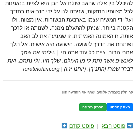
להיכלל בין אלה שהאב שולח אל הבן היא לציית בנאמנות
לכל מצוותיו החזקות, שניתנו לנו על ידי הנביאים בתנ“ך
ועל ידי המשיח עצמו בארבעת הבשורות. אין מצווה, ולו
הקטנה ביותר, שניתן להתעלם ממנה, לשנותה או לרכך
אותה. זו האמונה האמיתית, זו שמניעה את לב האב
ופותחת את הדרך לישועה. הישועה היא אישית. אל תלך
אחרי הרוב, ציית כל עוד אתה חי. |
גיליתי את שמך
לאנשים אשר נתת לי מן העולם. שלך היו, ולי נתתם, ואת
דברך שמרו [התנ“ך]. (יוחנן יז:ו) | toratelohim.org
קח חלק בעבודת אלוהים. שתף את ההודעה הזו!
העתק טקסט
העתק תמונה
פוסט הבא
|
פוסט קודם