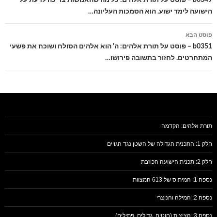
הישועה לימד ישוע. הוא הסמכות העליונה…
פוסט הבא
b0351 – פוסט על תורת אלהים: ה' הוא אלהים הסולח ושוכח את פשעי
המתחרטים. לחזור בתשובה פירושו…
תורת אלהים: הקדמה
חלק 1: התכנית הגדולה של השטן נגד הגויים
חלק 2: תכנית הישועה הכוזבת
נספח 1: המיתוס של 613 המצוות
נספח 2: המילה והנוצרי
נספח 3: הציצית (חוטים, גדילים, פתילים)