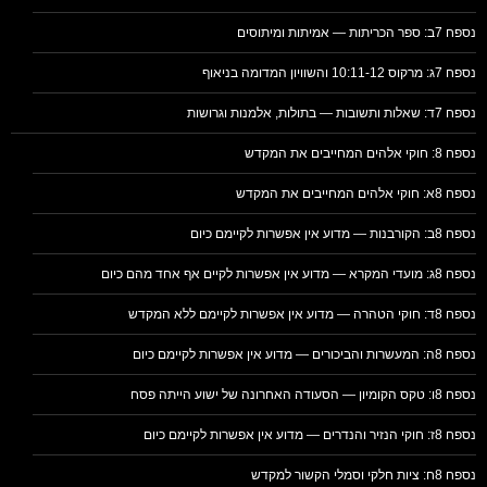
נספח 7ב: ספר הכריתות — אמיתות ומיתוסים
נספח 7ג: מרקוס 10:11-12 והשוויון המדומה בניאוף
נספח 7ד: שאלות ותשובות — בתולות, אלמנות וגרושות
נספח 8: חוקי אלהים המחייבים את המקדש
נספח 8א: חוקי אלהים המחייבים את המקדש
נספח 8ב: הקורבנות — מדוע אין אפשרות לקיימם כיום
נספח 8ג: מועדי המקרא — מדוע אין אפשרות לקיים אף אחד מהם כיום
נספח 8ד: חוקי הטהרה — מדוע אין אפשרות לקיימם ללא המקדש
נספח 8ה: המעשרות והביכורים — מדוע אין אפשרות לקיימם כיום
נספח 8ו: טקס הקומיון — הסעודה האחרונה של ישוע הייתה פסח
נספח 8ז: חוקי הנזיר והנדרים — מדוע אין אפשרות לקיימם כיום
נספח 8ח: ציות חלקי וסמלי הקשור למקדש