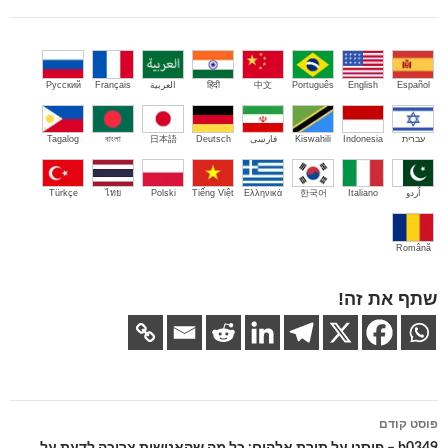
Español
English
Português
中文
हिंदी
العربية
Français
Русский
עברית
Indonesia
Kiswahili
فارسی
Deutsch
日本語
বাংলা
Tagalog
اُردو
Italiano
한국어
Ελληνικά
Tiếng Việt
Polski
ไทย
Türkçe
Română
שתף את זה!
ניווט
פוסט קודם
בפוסטים
b0349 – פוסט על תורת אלהים: כל מה שהאנושות צריכה לדעת על