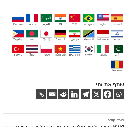
Español
English
Português
中文
हिंदी
العربية
Français
Русский
עברית
Indonesia
Kiswahili
فارسی
Deutsch
日本語
বাংলা
Tagalog
اُردو
Italiano
한국어
Ελληνικά
Tiếng Việt
Polski
ไทย
Türkçe
Română
שתף את זה!
ניווט
פוסט קודם
בפוסטים
b0363 – פוסט על תורת אלהים: מנהיגים רבים מלמדים בטעות כי גויים