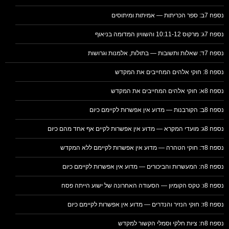
נספח 7ב: ספר הכריתות — אמיתות ומיתוסים
נספח 7ג: מרקוס 10:11-12 והשוויון המדומה בניאוף
נספח 7ד: שאלות ותשובות — בתולות, אלמנות וגרושות
נספח 8: חוקי אלהים המחייבים את המקדש
נספח 8א: חוקי אלהים המחייבים את המקדש
נספח 8ב: הקורבנות — מדוע אין אפשרות לקיימם כיום
נספח 8ג: מועדי המקרא — מדוע אין אפשרות לקיים אף אחד מהם כיום
נספח 8ד: חוקי הטהרה — מדוע אין אפשרות לקיימם ללא המקדש
נספח 8ה: המעשרות והביכורים — מדוע אין אפשרות לקיימם כיום
נספח 8ו: טקס הקומיון — הסעודה האחרונה של ישוע הייתה פסח
נספח 8ז: חוקי הנזיר והנדרים — מדוע אין אפשרות לקיימם כיום
נספח 8ח: ציות חלקי וסמלי הקשור למקדש