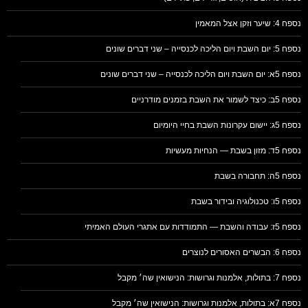
נספח 4: שיער וזקן אצל המאמין
נספח 5: יום השבת ויום הליכה לכנסייה – שני דברים שונים
נספח 5א: יום השבת ויום הליכה לכנסייה – שני דברים שונים
נספח 5ב: כיצד לשמור את השבת בזמנים מודרניים
נספח 5ג: יישום עקרונות השבת בחיי היומיום
נספח 5ד: מזון בשבת — הנחיות מעשיות
נספח 5ה: תחבורה בשבת
נספח 5ו: טכנולוגיה ובידור בשבת
נספח 5ז: עבודה והשבת — התמודדות עם אתגרי העולם האמיתי
נספח 6: הבשרים האסורים לנוצרים
נספח 7: בתולות, אלמנות וגרושות: הנישואין שה׳ מקבל
נספח 7א: בתולות, אלמנות וגרושות: הנישואין שה׳ מקבל