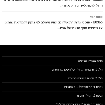
החלו לזכות לישועה רק אחרי…
פוסט הבא
b0365 – פוסט על תורת אלהים: ישוע מעולם לא נזקק ללמד את שומעיו
על שמירת חוקי הנצח של אביו….
תורת אלהים: הקדמה
חלק 1: התכנית הגדולה של השטן נגד הגויים
חלק 2: תכנית הישועה הכוזבת
נספח 1: המיתוס של 613 המצוות
נספח 2: המילה והנוצרי
נספח 3: הציצית (חוטים, גדילים, פתילים)