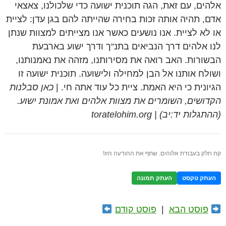
אלהים, עם זאת, הגה תוכנית ישועה כדי שלכולנו, צאצאי
אדם, תהיה אותה זכות בחירה שהייתה להם בגן עדן: לציית
או לא לציית. אנו נושעים כאשר אנו מצייתים למצוות שנתן
לנו אלהים דרך הנביאים בתנ“ך ודרך ישוע בארבעת
הבשורות. האב רואה את מסירותנו, מזהה את נאמנותנו,
ושולח אותנו אל הבן למחילה ולישועה. תוכנית ישועה זו
הגיונית כי היא האמת. ציית כל עוד אתה חי. |
כאן סבלנות
הקדושים, השומרים את מצוות אלהים ואת אמונת ישוע.
(ההתגלות יד:יב) | toratelohim.org
קח חלק בעבודת אלוהים. שתף את ההודעה הזו!
העתק טקסט
העתק תמונה
פוסט הבא
|
פוסט קודם