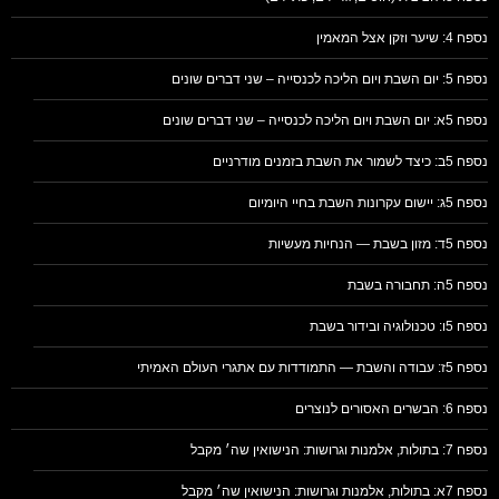
נספח 4: שיער וזקן אצל המאמין
נספח 5: יום השבת ויום הליכה לכנסייה – שני דברים שונים
נספח 5א: יום השבת ויום הליכה לכנסייה – שני דברים שונים
נספח 5ב: כיצד לשמור את השבת בזמנים מודרניים
נספח 5ג: יישום עקרונות השבת בחיי היומיום
נספח 5ד: מזון בשבת — הנחיות מעשיות
נספח 5ה: תחבורה בשבת
נספח 5ו: טכנולוגיה ובידור בשבת
נספח 5ז: עבודה והשבת — התמודדות עם אתגרי העולם האמיתי
נספח 6: הבשרים האסורים לנוצרים
נספח 7: בתולות, אלמנות וגרושות: הנישואין שה׳ מקבל
נספח 7א: בתולות, אלמנות וגרושות: הנישואין שה׳ מקבל