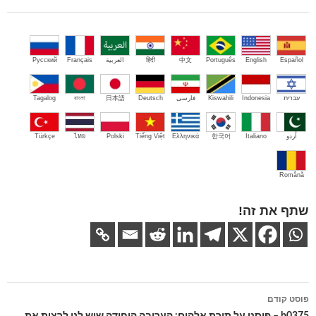
Español
English
Português
中文
हिंदी
العربية
Français
Русский
עברית
Indonesia
Kiswahili
فارسی
Deutsch
日本語
বাংলা
Tagalog
اُردو
Italiano
한국어
Ελληνικά
Tiếng Việt
Polski
ไทย
Türkçe
Română
שתף את זה!
ניווט
פוסט קודם
בפוסטים
b0375 – פוסט על תורת אלהים: הערובה היחידה שיש לנו לרצות את