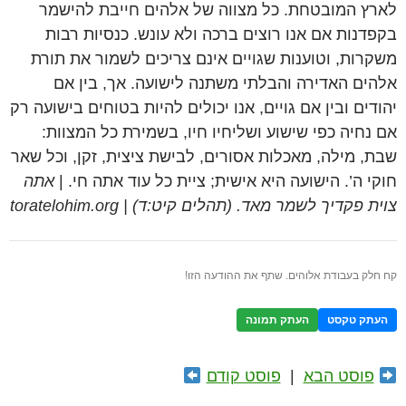
לארץ המובטחת. כל מצווה של אלהים חייבת להישמר
בקפדנות אם אנו רוצים ברכה ולא עונש. כנסיות רבות
משקרות, וטוענות שגויים אינם צריכים לשמור את תורת
אלהים האדירה והבלתי משתנה לישועה. אך, בין אם
יהודים ובין אם גויים, אנו יכולים להיות בטוחים בישועה רק
אם נחיה כפי שישוע ושליחיו חיו, בשמירת כל המצוות:
שבת, מילה, מאכלות אסורים, לבישת ציצית, זקן, וכל שאר
חוקי ה’. הישועה היא אישית; ציית כל עוד אתה חי. |
אתה
צוית פקדיך לשמר מאד. (תהלים קיט:ד) | toratelohim.org
קח חלק בעבודת אלוהים. שתף את ההודעה הזו!
העתק טקסט
העתק תמונה
פוסט הבא
|
פוסט קודם