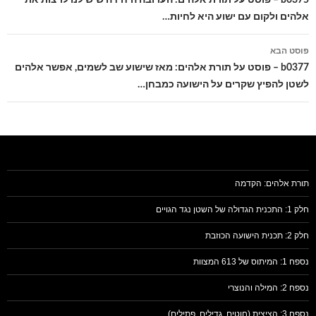
אלהים ולקום עם ישוע היא לחיות…
פוסט הבא
b0377 – פוסט על תורת אלהים: מאז שישוע שב לשמים, אפשר אלהים
לשטן להפיץ שקרים על הישועה כמבחן…
תורת אלהים: הקדמה
חלק 1: התכנית הגדולה של השטן נגד הגויים
חלק 2: תכנית הישועה הכוזבת
נספח 1: המיתוס של 613 המצוות
נספח 2: המילה והנוצרי
נספח 3: הציצית (חוטים, גדילים, פתילים)