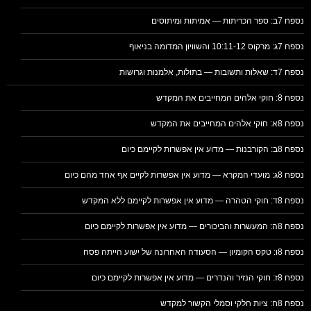
נספח 7ב: ספר הכריתות — אמיתות ומיתוסים
נספח 7ג: מרקוס 10:11-12 והשוויון המדומה בניאוף
נספח 7ד: שאלות ותשובות — בתולות, אלמנות וגרושות
נספח 8: חוקי אלהים המחייבים את המקדש
נספח 8א: חוקי אלהים המחייבים את המקדש
נספח 8ב: הקורבנות — מדוע אין אפשרות לקיימם כיום
נספח 8ג: מועדי המקרא — מדוע אין אפשרות לקיים אף אחד מהם כיום
נספח 8ד: חוקי הטהרה — מדוע אין אפשרות לקיימם ללא המקדש
נספח 8ה: המעשרות והביכורים — מדוע אין אפשרות לקיימם כיום
נספח 8ו: טקס הקומיון — הסעודה האחרונה של ישוע הייתה פסח
נספח 8ז: חוקי הנזיר והנדרים — מדוע אין אפשרות לקיימם כיום
נספח 8ח: ציות חלקי וסמלי הקשור למקדש