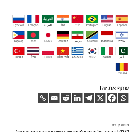
Español
English
Português
中文
हिंदी
العربية
Français
Русский
עברית
Indonesia
Kiswahili
فارسی
Deutsch
日本語
বাংলা
Tagalog
اُردو
Italiano
한국어
Ελληνικά
Tiếng Việt
Polski
ไทย
Türkçe
Română
שתף את זה!
ניווט
פוסט קודם
בפוסטים
b0382 – פוסט על תורת אלהים: ישוע חשף את הדת המזויפת של