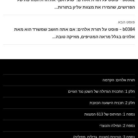
הפרושים, שהמירו את מצוות עליון בתורות…
פוסט הבא
b0384 – פוסט על תורת אלהים: אם אתה חושב שמשרד הוא מאת
אלהים בגלל מראה המטיפים, מוזיקה טובה…
תורת אלהים: הקדמה
חלק 1: התכנית הגדולה של השטן נגד הגויים
חלק 2: תכנית הישועה הכוזבת
נספח 1: המיתוס של 613 המצוות
נספח 2: המילה והנוצרי
נספח 3: הציצית (חוטים, גדילים, פתילים)