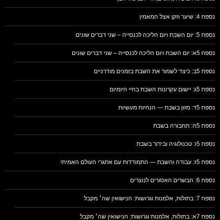
נספח 4: שיער וזקן אצל המאמין
נספח 5: יום השבת ויום הליכה לכנסייה – שני דברים שונים
נספח 5א: יום השבת ויום הליכה לכנסייה – שני דברים שונים
נספח 5ב: כיצד לשמור את השבת בזמנים מודרניים
נספח 5ג: יישום עקרונות השבת בחיי היומיום
נספח 5ד: מזון בשבת — הנחיות מעשיות
נספח 5ה: תחבורה בשבת
נספח 5ו: טכנולוגיה ובידור בשבת
נספח 5ז: עבודה והשבת — התמודדות עם אתגרי העולם האמיתי
נספח 6: הבשרים האסורים לנוצרים
נספח 7: בתולות, אלמנות וגרושות: הנישואין שה׳ מקבל
נספח 7א: בתולות, אלמנות וגרושות: הנישואין שה׳ מקבל