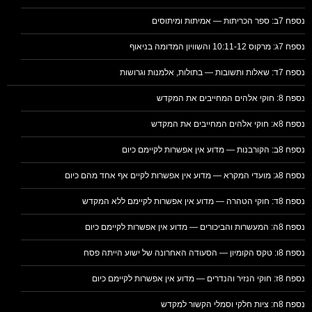
נספח 7ב: ספר הכריתות — אמיתות ומיתוסים
נספח 7ג: מרקוס 10:11-12 והשוויון המדומה בניאוף
נספח 7ד: שאלות ותשובות — בתולות, אלמנות וגרושות
נספח 8: חוקי אלהים המחייבים את המקדש
נספח 8א: חוקי אלהים המחייבים את המקדש
נספח 8ב: הקורבנות — מדוע אין אפשרות לקיימם כיום
נספח 8ג: מועדי המקרא — מדוע אין אפשרות לקיים אף אחד מהם כיום
נספח 8ד: חוקי הטהרה — מדוע אין אפשרות לקיימם ללא המקדש
נספח 8ה: המעשרות והביכורים — מדוע אין אפשרות לקיימם כיום
נספח 8ו: טקס הקומיון — הסעודה האחרונה של ישוע הייתה פסח
נספח 8ז: חוקי הנזיר והנדרים — מדוע אין אפשרות לקיימם כיום
נספח 8ח: ציות חלקי וסמלי הקשור למקדש