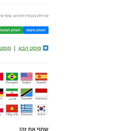
קח חלק בעבודת אלוהים. שתף את 
העתק טקסט
העתק תמונה
פוסט הבא
|
פוסט 
Português
English
Español
Indonesia
Kiswahili
فارسی
ch
i
Tiếng Việt
Ελληνικά
한국어
שתף את זה!