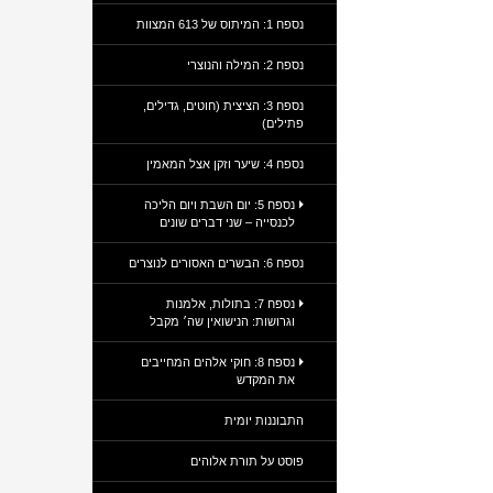
נספח 1: המיתוס של 613 המצוות
נספח 2: המילה והנוצרי
נספח 3: הציצית (חוטים, גדילים,
פתילים)
נספח 4: שיער וזקן אצל המאמין
נספח 5: יום השבת ויום הליכה
לכנסייה – שני דברים שונים
נספח 6: הבשרים האסורים לנוצרים
נספח 7: בתולות, אלמנות
וגרושות: הנישואין שה׳ מקבל
נספח 8: חוקי אלהים המחייבים
את המקדש
התבוננות יומית
פוסט על תורת אלוהים