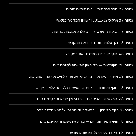
נספח 7ב: ספר הכריתות — אמיתות ומיתוסים
נספח 7ג: מרקוס 10:11-12 והשוויון המדומה בניאוף
נספח 7ד: שאלות ותשובות — בתולות, אלמנות וגרושות
נספח 8: חוקי אלהים המחייבים את המקדש
נספח 8א: חוקי אלהים המחייבים את המקדש
נספח 8ב: הקורבנות — מדוע אין אפשרות לקיימם כיום
נספח 8ג: מועדי המקרא — מדוע אין אפשרות לקיים אף אחד מהם כיום
נספח 8ד: חוקי הטהרה — מדוע אין אפשרות לקיימם ללא המקדש
נספח 8ה: המעשרות והביכורים — מדוע אין אפשרות לקיימם כיום
נספח 8ו: טקס הקומיון — הסעודה האחרונה של ישוע הייתה פסח
נספח 8ז: חוקי הנזיר והנדרים — מדוע אין אפשרות לקיימם כיום
נספח 8ח: ציות חלקי וסמלי הקשור למקדש