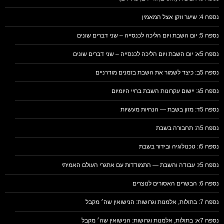
נספח 4: שיער וזקן אצל המאמין
נספח 5: יום השבת ויום הליכה לכנסייה – שני דברים שונים
נספח 5א: יום השבת ויום הליכה לכנסייה – שני דברים שונים
נספח 5ב: כיצד לשמור את השבת בזמנים מודרניים
נספח 5ג: יישום עקרונות השבת בחיי היומיום
נספח 5ד: מזון בשבת — הנחיות מעשיות
נספח 5ה: תחבורה בשבת
נספח 5ו: טכנולוגיה ובידור בשבת
נספח 5ז: עבודה והשבת — התמודדות עם אתגרי העולם האמיתי
נספח 6: הבשרים האסורים לנוצרים
נספח 7: בתולות, אלמנות וגרושות: הנישואין שה׳ מקבל
נספח 7א: בתולות, אלמנות וגרושות: הנישואין שה׳ מקבל