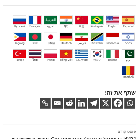
Español
English
Português
中文
हिंदी
العربية
Français
Русский
עברית
Indonesia
Kiswahili
فارسی
Deutsch
日本語
বাংলা
Tagalog
اُردو
Italiano
한국어
Ελληνικά
Tiếng Việt
Polski
ไทย
Türkçe
Română
שתף את זה!
ניווט
פוסט קודם
בפוסטים
b0434 – פוסט על תורת אלהים: נבואות התנ"ך מאשרות שישוע הוא