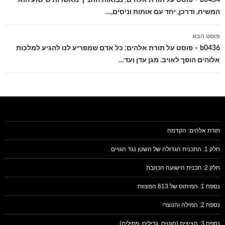
המשיח, ודרכן, יחד עם אותות וניסים,…
פוסט הבא
b0436 – פוסט על תורת אלהים: כל אדם שמפריע לנו להגיע למלכות
אלוהים הופך לאויב. מגן עדן ועד…
תורת אלהים: הקדמה
חלק 1: התכנית הגדולה של השטן נגד הגויים
חלק 2: תכנית הישועה הכוזבת
נספח 1: המיתוס של 613 המצוות
נספח 2: המילה והנוצרי
נספח 3: הציצית (חוטים, גדילים, פתילים)