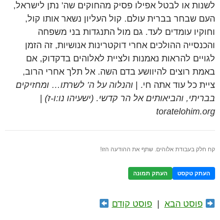
לשנות או לבטל אפילו פסיק מהחוקים שה’ נתן לישראל,
העם שבחר בברית עולם. קול העליון נשאר אותו קול,
וחוקיו עומדים לעד. גם מול התנגדות בני משפחה
והכנסייה ההולכים אחרי דוקטרינות אנושיות, זה הזמן
לגויים להראות נאמנות ולציית לאלוהים בדקדוק, אם
באמת רוצים להיוושע בדם השה. אל תלך אחרי הרוב,
ציית כל עוד אתה חי. |
והנלוה על ה’ לשרתו… ומחזיקים
בבריתי, והביאותים אל הר קדשי. (ישעיהו נו:ו-ז) |
toratelohim.org
קח חלק בעבודת אלוהים. שתף את ההודעה הזו!
העתק טקסט
העתק תמונה
פוסט הבא
|
פוסט קודם