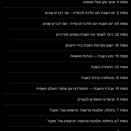
נספח 4: שיער וזקן אצל המאמין
נספח 5: יום השבת ויום הליכה לכנסייה – שני דברים שונים
נספח 5א: יום השבת ויום הליכה לכנסייה – שני דברים שונים
נספח 5ב: כיצד לשמור את השבת בזמנים מודרניים
נספח 5ג: יישום עקרונות השבת בחיי היומיום
נספח 5ד: מזון בשבת — הנחיות מעשיות
נספח 5ה: תחבורה בשבת
נספח 5ו: טכנולוגיה ובידור בשבת
נספח 5ז: עבודה והשבת — התמודדות עם אתגרי העולם האמיתי
נספח 6: הבשרים האסורים לנוצרים
נספח 7: בתולות, אלמנות וגרושות: הנישואין שה׳ מקבל
נספח 7א: בתולות, אלמנות וגרושות: הנישואין שה׳ מקבל