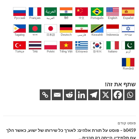
Español
English
Português
中文
हिंदी
العربية
Français
Русский
עברית
Indonesia
Kiswahili
فارسی
Deutsch
日本語
বাংলা
Tagalog
اُردو
Italiano
한국어
Ελληνικά
Tiếng Việt
Polski
ไทย
Türkçe
Română
שתף את זה!
ניווט
פוסט קודם
בפוסטים
b0459 – פוסט על תורת אלהים: לאורך כל שירותו של ישוע, כאשר הלך
עם תלמידיו, הייתה רק תכנית…