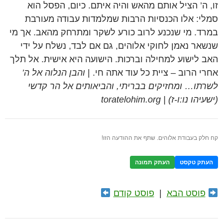
זו, ה’ הציל אותם מהאש והיה איתם. כיום, הפסל הוא
סמלי: אלו הכנסיות הרבות שמלמדות עבודה מעורבת
במרד. מי שנכנע לרוב כורע לשקר ומתרחק מהאב. אך מי
שנשאר נאמן לחוקי אלוהים, גם אם לבד, נשלח על ידי
האב לישוע למחילה וברכות. הישועה היא אישית. אל תלך
אחרי הרוב – ציית כל עוד אתה חי. |
והבן הנלוה אל ה’
לשרתו… ומחזיקים בבריתי, והביאותים אל הר קדשי
(ישעיהו נו:ו-ז) | toratelohim.org
קח חלק בעבודת אלוהים. שתף את ההודעה הזו!
העתק טקסט
העתק תמונה
פוסט הבא
|
פוסט קודם