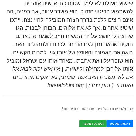
שישוע מעולם לא לימד שטות כזו. אנשים אוהבים
להשתמש בביטוי הזה כי הוא משדר ענווה, אך בפנים, הם
אינם רוצים ללכת בדרך הצרה המובילה לחיי נצח. ייתכן
שיטעו אחרים, אך לא את אלוהים, הבוחן לבבות. הגוי
שרוצה להיוושע על ידי המשיח חייב לשמור את אותם
חוקים שהאב נתן לעם הנבחר לכבודו ולתהילתו. האב
רואה את האמונה והאומץ של אותו גוי, למרות הקשיים.
הוא שופך עליו את אהבתו, מאחד אותו עם ישראל ומוביל
אותו אל הבן למחילה ולישועה. |
אין איש יכול לבוא אלי
אם לא ימשכהו האב אשר שלחני; ואני אקים אותו ביום
האחרון. (יוחנן ו:מד) | toratelohim.org
קח חלק בעבודת אלוהים. שתף את ההודעה הזו!
העתק טקסט
העתק תמונה