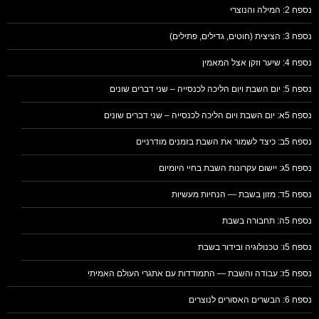
נספח 2: המילה והנוצרי
נספח 3: הציצית (חוטים, גדילים, פתילים)
נספח 4: שיער וזקן אצל המאמין
נספח 5: יום השבת ויום הליכה לכנסייה – שני דברים שונים
נספח 5א: יום השבת ויום הליכה לכנסייה – שני דברים שונים
נספח 5ב: כיצד לשמור את השבת בזמנים מודרניים
נספח 5ג: יישום עקרונות השבת בחיי היומיום
נספח 5ד: מזון בשבת — הנחיות מעשיות
נספח 5ה: תחבורה בשבת
נספח 5ו: טכנולוגיה ובידור בשבת
נספח 5ז: עבודה והשבת — התמודדות עם אתגרי העולם האמיתי
נספח 6: הבשרים האסורים לנוצרים