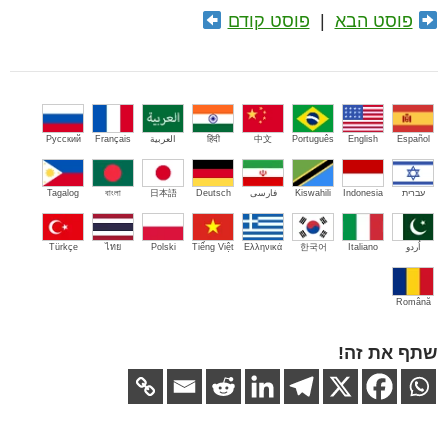
פוסט הבא
|
פוסט קודם
Español
English
Português
中文
हिंदी
العربية
Français
Русский
עברית
Indonesia
Kiswahili
فارسی
Deutsch
日本語
বাংলা
Tagalog
اُردو
Italiano
한국어
Ελληνικά
Tiếng Việt
Polski
ไทย
Türkçe
Română
שתף את זה!