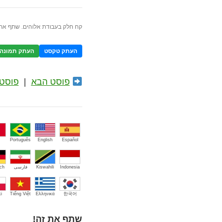
קח חלק בעבודת אלוהים. שתף את 
העתק טקסט
העתק תמונה
פוסט הבא
|
פוסט 
Português
English
Español
Indonesia
Kiswahili
فارسی
ch
i
Tiếng Việt
Ελληνικά
한국어
שתף את זה!