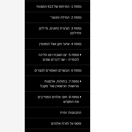
נספח 1: המיתוס של 613 המצוות
נספח 2: המילה והנוצרי
נספח 3: הציצית (חוטים, גדילים,
פתילים)
נספח 4: שיער וזקן אצל המאמין
נספח 5: יום השבת ויום הליכה
לכנסייה – שני דברים שונים
נספח 6: הבשרים האסורים לנוצרים
נספח 7: בתולות, אלמנות
וגרושות: הנישואין שה׳ מקבל
נספח 8: חוקי אלהים המחייבים
את המקדש
התבוננות יומית
פוסט על תורת אלוהים