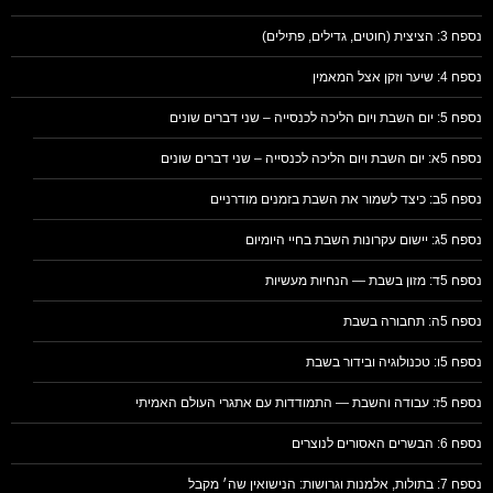
נספח 3: הציצית (חוטים, גדילים, פתילים)
נספח 4: שיער וזקן אצל המאמין
נספח 5: יום השבת ויום הליכה לכנסייה – שני דברים שונים
נספח 5א: יום השבת ויום הליכה לכנסייה – שני דברים שונים
נספח 5ב: כיצד לשמור את השבת בזמנים מודרניים
נספח 5ג: יישום עקרונות השבת בחיי היומיום
נספח 5ד: מזון בשבת — הנחיות מעשיות
נספח 5ה: תחבורה בשבת
נספח 5ו: טכנולוגיה ובידור בשבת
נספח 5ז: עבודה והשבת — התמודדות עם אתגרי העולם האמיתי
נספח 6: הבשרים האסורים לנוצרים
נספח 7: בתולות, אלמנות וגרושות: הנישואין שה׳ מקבל