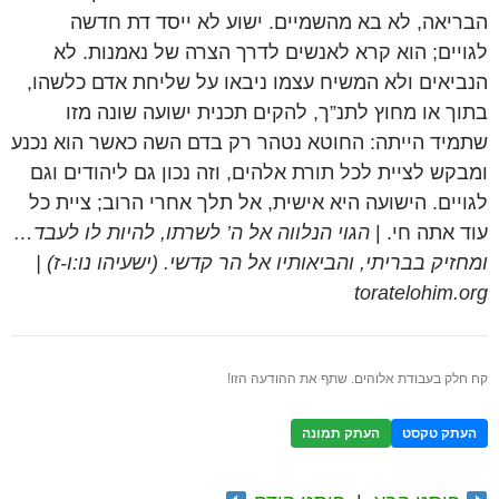
הבריאה, לא בא מהשמיים. ישוע לא ייסד דת חדשה
לגויים; הוא קרא לאנשים לדרך הצרה של נאמנות. לא
הנביאים ולא המשיח עצמו ניבאו על שליחת אדם כלשהו,
בתוך או מחוץ לתנ”ך, להקים תכנית ישועה שונה מזו
שתמיד הייתה: החוטא נטהר רק בדם השה כאשר הוא נכנע
ומבקש לציית לכל תורת אלהים, וזה נכון גם ליהודים וגם
לגויים. הישועה היא אישית, אל תלך אחרי הרוב; ציית כל
עוד אתה חי. |
הגוי הנלווה אל ה’ לשרתו, להיות לו לעבד…
ומחזיק בבריתי, והביאותיו אל הר קדשי. (ישעיהו נו:ו-ז) |
toratelohim.org
קח חלק בעבודת אלוהים. שתף את ההודעה הזו!
העתק טקסט
העתק תמונה