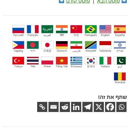
פוסט הבא
|
פוסט קודם
Español
English
Português
中文
हिंदी
العربية
Français
Русский
עברית
Indonesia
Kiswahili
فارسی
Deutsch
日本語
বাংলা
Tagalog
اُردو
Italiano
한국어
Ελληνικά
Tiếng Việt
Polski
ไทย
Türkçe
Română
שתף את זה!