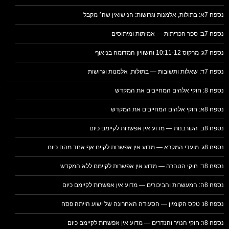
נספח 7א: בתולות, אלמנות וגרושות: הנישואין שה׳ מקבל
נספח 7ב: ספר הכריתות — אמיתות ומיתוסים
נספח 7ג: מרקוס 10:11-12 והשוויון המדומה בניאוף
נספח 7ד: שאלות ותשובות — בתולות, אלמנות וגרושות
נספח 8: חוקי אלהים המחייבים את המקדש
נספח 8א: חוקי אלהים המחייבים את המקדש
נספח 8ב: הקורבנות — מדוע אין אפשרות לקיימם כיום
נספח 8ג: מועדי המקרא — מדוע אין אפשרות לקיים אף אחד מהם כיום
נספח 8ד: חוקי הטהרה — מדוע אין אפשרות לקיימם ללא המקדש
נספח 8ה: המעשרות והביכורים — מדוע אין אפשרות לקיימם כיום
נספח 8ו: טקס הקומיון — הסעודה האחרונה של ישוע הייתה פסח
נספח 8ז: חוקי הנזיר והנדרים — מדוע אין אפשרות לקיימם כיום