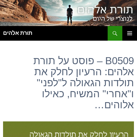
ח
תורת אלהים
לדלג
תפריט
לתוכן
ראשי
B0509 – פוסט על תורת
אלהים: הרעיון לחלק את
תולדות הגאולה ל"לפני"
ו"אחרי" המשיח, כאילו
אלוהים…