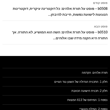
ניווט
פוסט קודם
בפוסטים
b0508 – פוסט על תורת אלהים: כל דוקטרינה עיקרית, דוקטרינות
הנוגעות לישועת נפשות, חייבת להיבחן…
פוסט הבא
b0510 – פוסט על תורת אלהים: השה הוא המושיע, לא התורה. אך
התורה היא הקנה מידה שבו אלוהים…
תורת אלהים: הקדמה
חלק 1: התכנית הגדולה של השטן נגד הגויים
חלק 2: תכנית הישועה הכוזבת
נספח 1: המיתוס של 613 המצוות
נספח 2: המילה והנוצרי