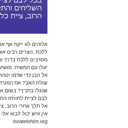
אלוהים לא ייקח אף אח
ללכת. נוצרים רבים או
מסרבים ללכת בדרך שא
יעלו עם המשיח. מושיע
אל הבן כדי שדמו יטהר
שולח האב? את המורדים
שנגלו בתנ“ך? בשום או
לבם לציית לתורתו החז
אל תלך אחרי הרוב, ציי
אין איש יכול לבוא אלי 
toratelohim.org