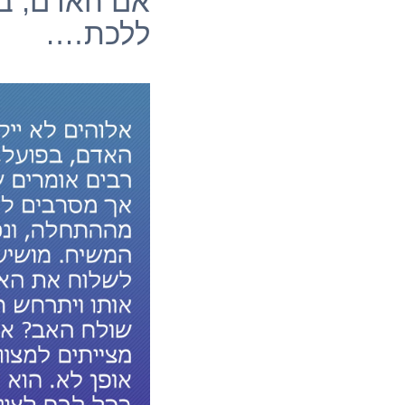
אם האדם, בפ
ללכת….