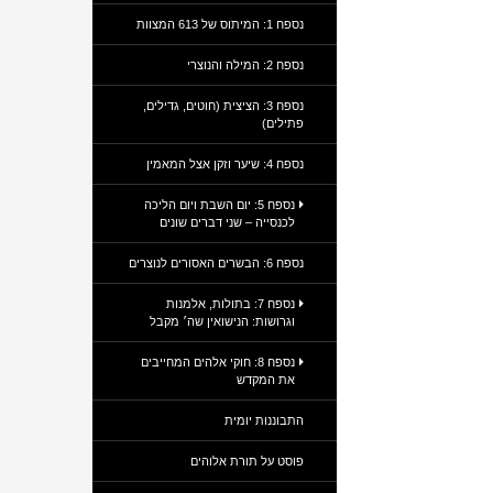
נספח 1: המיתוס של 613 המצוות
נספח 2: המילה והנוצרי
נספח 3: הציצית (חוטים, גדילים,
פתילים)
נספח 4: שיער וזקן אצל המאמין
נספח 5: יום השבת ויום הליכה
לכנסייה – שני דברים שונים
נספח 6: הבשרים האסורים לנוצרים
נספח 7: בתולות, אלמנות
וגרושות: הנישואין שה׳ מקבל
נספח 8: חוקי אלהים המחייבים
את המקדש
התבוננות יומית
פוסט על תורת אלוהים