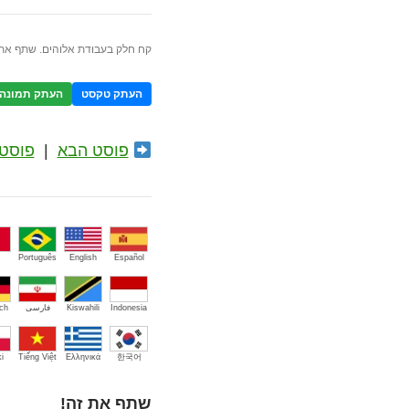
קח חלק בעבודת אלוהים. שתף את 
העתק טקסט
העתק תמונה
פוסט הבא
|
פוסט 
Português
English
Español
Indonesia
Kiswahili
فارسی
ch
i
Tiếng Việt
Ελληνικά
한국어
שתף את זה!