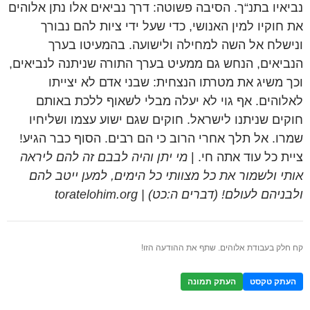
נביאיו בתנ“ך. הסיבה פשוטה: דרך נביאים אלו נתן אלוהים
את חוקיו למין האנושי, כדי שעל ידי ציות להם נבורך
ונישלח אל השה למחילה ולישועה. בהמעיטו בערך
הנביאים, הנחש גם ממעיט בערך התורה שניתנה לנביאים,
וכך משיג את מטרתו הנצחית: שבני אדם לא יצייתו
לאלוהים. אף גוי לא יעלה מבלי לשאוף ללכת באותם
חוקים שניתנו לישראל. חוקים שגם ישוע עצמו ושליחיו
שמרו. אל תלך אחרי הרוב כי הם רבים. הסוף כבר הגיע!
ציית כל עוד אתה חי. |
מי יתן והיה לבבם זה להם ליראה
אותי ולשמור את כל מצוותי כל הימים, למען ייטב להם
ולבניהם לעולם! (דברים ה:כט) | toratelohim.org
קח חלק בעבודת אלוהים. שתף את ההודעה הזו!
העתק טקסט
העתק תמונה