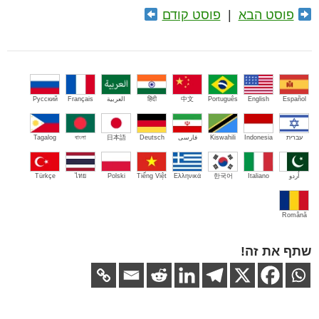
פוסט הבא
|
פוסט קודם
Español
English
Português
中文
हिंदी
العربية
Français
Русский
עברית
Indonesia
Kiswahili
فارسی
Deutsch
日本語
বাংলা
Tagalog
اُردو
Italiano
한국어
Ελληνικά
Tiếng Việt
Polski
ไทย
Türkçe
Română
שתף את זה!