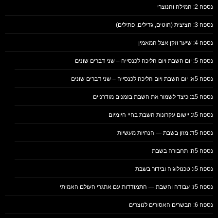
נספח 2: המילה והנוצרי
נספח 3: הציצית (חוטים, גדילים, פתילים)
נספח 4: שיער וזקן אצל המאמין
נספח 5: יום השבת ויום הליכה לכנסייה – שני דברים שונים
נספח 5א: יום השבת ויום הליכה לכנסייה – שני דברים שונים
נספח 5ב: כיצד לשמור את השבת בזמנים מודרניים
נספח 5ג: יישום עקרונות השבת בחיי היומיום
נספח 5ד: מזון בשבת — הנחיות מעשיות
נספח 5ה: תחבורה בשבת
נספח 5ו: טכנולוגיה ובידור בשבת
נספח 5ז: עבודה והשבת — התמודדות עם אתגרי העולם האמיתי
נספח 6: הבשרים האסורים לנוצרים