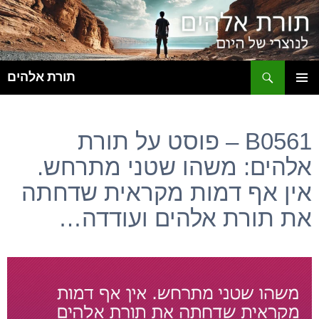
ח
תורת אלהים
לדלג
תפריט
לתוכן
ראשי
B0561 – פוסט על תורת
אלהים: משהו שטני מתרחש.
אין אף דמות מקראית שדחתה
את תורת אלהים ועודדה…