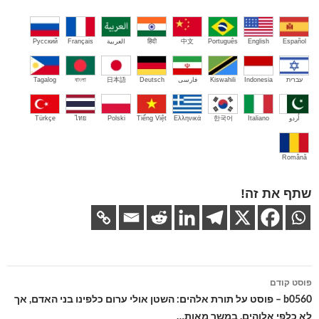
Español
English
Português
中文
हिंदी
العربية
Français
Русский
עברית
Indonesia
Kiswahili
فارسی
Deutsch
日本語
বাংলা
Tagalog
اُردو
Italiano
한국어
Ελληνικά
Tiếng Việt
Polski
ไทย
Türkçe
Română
שתף את זה!
ניווט
פוסט קודם
בפוסטים
b0560 – פוסט על תורת אלהים: השטן אולי ערום כלפינו בני האדם, אך
לא כלפי אלוהים. במשך מאות…