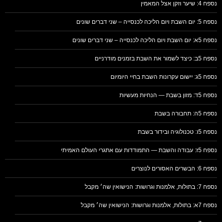
נספח 4: שיער וזקן אצל המאמין
נספח 5: יום השבת ויום הליכה לכנסייה – שני דברים שונים
נספח 5א: יום השבת ויום הליכה לכנסייה – שני דברים שונים
נספח 5ב: כיצד לשמור את השבת בזמנים מודרניים
נספח 5ג: יישום עקרונות השבת בחיי היומיום
נספח 5ד: מזון בשבת — הנחיות מעשיות
נספח 5ה: תחבורה בשבת
נספח 5ו: טכנולוגיה ובידור בשבת
נספח 5ז: עבודה והשבת — התמודדות עם אתגרי העולם האמיתי
נספח 6: הבשרים האסורים לנוצרים
נספח 7: בתולות, אלמנות וגרושות: הנישואין שה׳ מקבל
נספח 7א: בתולות, אלמנות וגרושות: הנישואין שה׳ מקבל