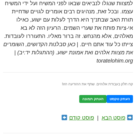
למצוות שנגלו לנביאים שבאו לפני המשיח ועל ידי המשיח
עצמו. ובכל זאת, מנהיגים רבים אומרים לגויים שדחיית
תורת האב שבתנ“ך היא הדרך לעלות עם ישוע, כאילו
אי-ציות פותח את שערי השמים. הרעיון הזה לא בא
מאלהים, אלא מהנחש. זה ברור מאליו. התעוררו לעובדות.
צייתו כל עוד אתם חיים. |
כאן סבלנות הקדושים, השומרים
את מצוות אלהים ואת אמונת ישוע. (ההתגלות יד:יב) |
toratelohim.org
קח חלק בעבודת אלוהים. שתף את ההודעה הזו!
העתק טקסט
העתק תמונה
פוסט הבא
|
פוסט קודם