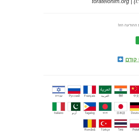
toratel
ההודעה הזו!
קודם
中文
हिंदी
العربية
Français
Русский
עברית
Deuts
日本語
বাংলা
Tagalog
اُردو
Italiano
Română
Türkçe
ไทย
Polsk