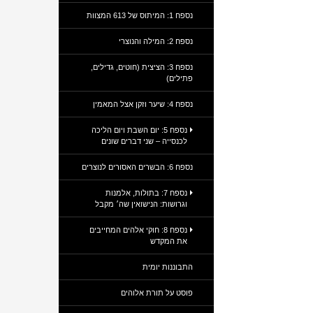
נספח 1: המיתוס של 613 המצוות
נספח 2: המילה והנוצרי
נספח 3: הציצית (חוטים, גדילים,
פתילים)
נספח 4: שיער וזקן אצל המאמין
נספח 5: יום השבת ויום הליכה
לכנסייה – שני דברים שונים
נספח 6: הבשרים האסורים לנוצרים
נספח 7: בתולות, אלמנות
וגרושות: הנישואין שה׳ מקבל
נספח 8: חוקי אלהים המחייבים
את המקדש
התבוננות יומית
פוסט על תורת אלוהים