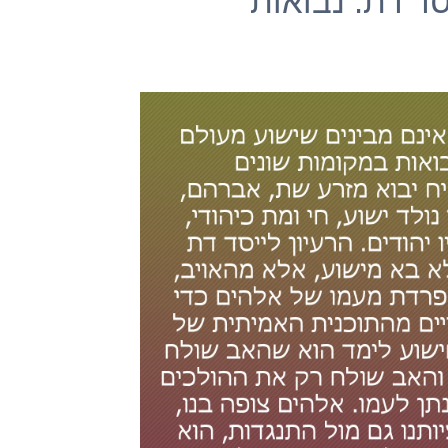
סד דת. נבואות