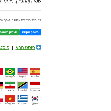
שמרו [התנ“ך]. (יוחנן יז:ו) | ohim.org
קח חלק בעבודת אלוהים. שתף את 
העתק טקסט
העתק תמונה
פוסט הבא
|
פוסט 
Português
English
Español
Indonesia
Kiswahili
فارسی
ch
i
Tiếng Việt
Ελληνικά
한국어