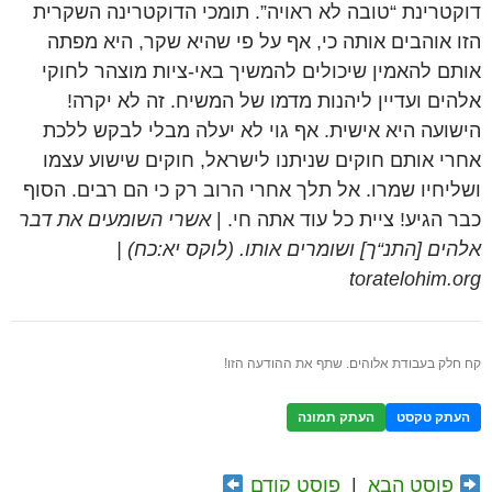
דוקטרינת “טובה לא ראויה”. תומכי הדוקטרינה השקרית
הזו אוהבים אותה כי, אף על פי שהיא שקר, היא מפתה
אותם להאמין שיכולים להמשיך באי-ציות מוצהר לחוקי
אלהים ועדיין ליהנות מדמו של המשיח. זה לא יקרה!
הישועה היא אישית. אף גוי לא יעלה מבלי לבקש ללכת
אחרי אותם חוקים שניתנו לישראל, חוקים שישוע עצמו
ושליחיו שמרו. אל תלך אחרי הרוב רק כי הם רבים. הסוף
כבר הגיע! ציית כל עוד אתה חי. |
אשרי השומעים את דבר
אלהים [התנ“ך] ושומרים אותו. (לוקס יא:כח) |
toratelohim.org
קח חלק בעבודת אלוהים. שתף את ההודעה הזו!
העתק טקסט
העתק תמונה
פוסט הבא
|
פוסט קודם