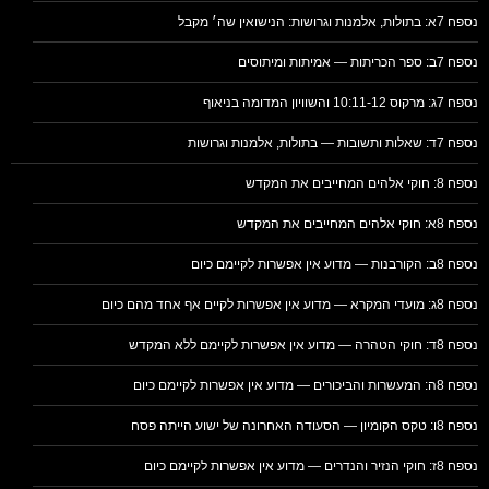
נספח 7א: בתולות, אלמנות וגרושות: הנישואין שה׳ מקבל
נספח 7ב: ספר הכריתות — אמיתות ומיתוסים
נספח 7ג: מרקוס 10:11-12 והשוויון המדומה בניאוף
נספח 7ד: שאלות ותשובות — בתולות, אלמנות וגרושות
נספח 8: חוקי אלהים המחייבים את המקדש
נספח 8א: חוקי אלהים המחייבים את המקדש
נספח 8ב: הקורבנות — מדוע אין אפשרות לקיימם כיום
נספח 8ג: מועדי המקרא — מדוע אין אפשרות לקיים אף אחד מהם כיום
נספח 8ד: חוקי הטהרה — מדוע אין אפשרות לקיימם ללא המקדש
נספח 8ה: המעשרות והביכורים — מדוע אין אפשרות לקיימם כיום
נספח 8ו: טקס הקומיון — הסעודה האחרונה של ישוע הייתה פסח
נספח 8ז: חוקי הנזיר והנדרים — מדוע אין אפשרות לקיימם כיום