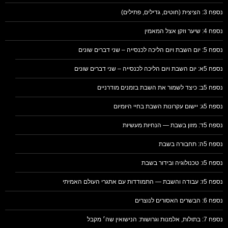
נספח 3: הציצית (חוטים, גדילים, פתילים)
נספח 4: שיער וזקן אצל המאמין
נספח 5: יום השבת ויום הליכה לכנסייה – שני דברים שונים
נספח 5א: יום השבת ויום הליכה לכנסייה – שני דברים שונים
נספח 5ב: כיצד לשמור את השבת בזמנים מודרניים
נספח 5ג: יישום עקרונות השבת בחיי היומיום
נספח 5ד: מזון בשבת — הנחיות מעשיות
נספח 5ה: תחבורה בשבת
נספח 5ו: טכנולוגיה ובידור בשבת
נספח 5ז: עבודה והשבת — התמודדות עם אתגרי העולם האמיתי
נספח 6: הבשרים האסורים לנוצרים
נספח 7: בתולות, אלמנות וגרושות: הנישואין שה׳ מקבל