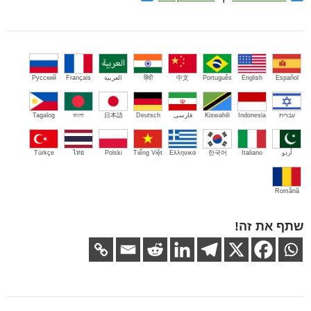
Español
English
Português
中文
हिंदी
العربية
Français
Русский
עברית
Indonesia
Kiswahili
فارسی
Deutsch
日本語
বাংলা
Tagalog
اُردو
Italiano
한국어
Ελληνικά
Tiếng Việt
Polski
ไทย
Türkçe
Română
שתף את זה!
ניווט