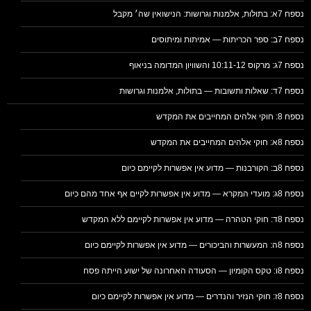
נספח 7א: בתולות, אלמנות וגרושות: הנישואין שה׳ מקבל
נספח 7ב: ספר הכריתות — אמיתות ומיתוסים
נספח 7ג: מרקוס 10:11-12 והשוויון המדומה בניאוף
נספח 7ד: שאלות ותשובות — בתולות, אלמנות וגרושות
נספח 8: חוקי אלהים המחייבים את המקדש
נספח 8א: חוקי אלהים המחייבים את המקדש
נספח 8ב: הקורבנות — מדוע אין אפשרות לקיימם כיום
נספח 8ג: מועדי המקרא — מדוע אין אפשרות לקיים אף אחד מהם כיום
נספח 8ד: חוקי הטהרה — מדוע אין אפשרות לקיימם ללא המקדש
נספח 8ה: המעשרות והביכורים — מדוע אין אפשרות לקיימם כיום
נספח 8ו: טקס הקומיון — הסעודה האחרונה של ישוע הייתה פסח
נספח 8ז: חוקי הנזיר והנדרים — מדוע אין אפשרות לקיימם כיום