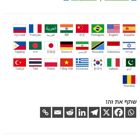
Español
English
Português
中文
हिंदी
العربية
Français
Русский
עברית
Indonesia
Kiswahili
فارسی
Deutsch
日本語
বাংলা
Tagalog
اُردو
Italiano
한국어
Ελληνικά
Tiếng Việt
Polski
ไทย
Türkçe
Română
שתף את זה!
ניווט