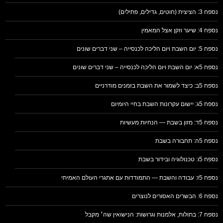
נספח 3: הציצית (חוטים, גדילים, פתילים)
נספח 4: שיער וזקן אצל המאמין
נספח 5: יום השבת ויום הליכה לכנסייה – שני דברים שונים
נספח 5א: יום השבת ויום הליכה לכנסייה – שני דברים שונים
נספח 5ב: כיצד לשמור את השבת בזמנים מודרניים
נספח 5ג: יישום עקרונות השבת בחיי היומיום
נספח 5ד: מזון בשבת — הנחיות מעשיות
נספח 5ה: תחבורה בשבת
נספח 5ו: טכנולוגיה ובידור בשבת
נספח 5ז: עבודה והשבת — התמודדות עם אתגרי העולם האמיתי
נספח 6: הבשרים האסורים לנוצרים
נספח 7: בתולות, אלמנות וגרושות: הנישואין שה׳ מקבל