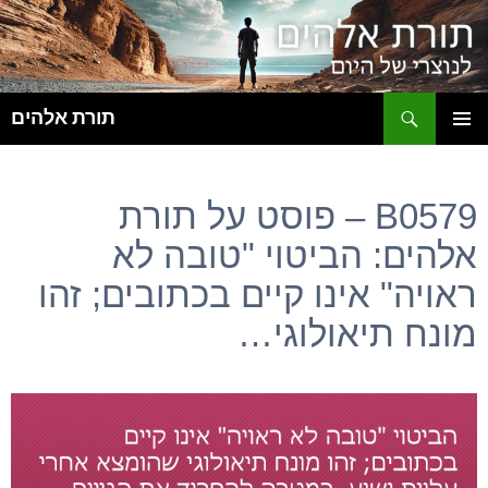
ח
תורת אלהים
לדלג
תפריט
לתוכן
ראשי
B0579 – פוסט על תורת
אלהים: הביטוי "טובה לא
ראויה" אינו קיים בכתובים; זהו
מונח תיאולוגי…