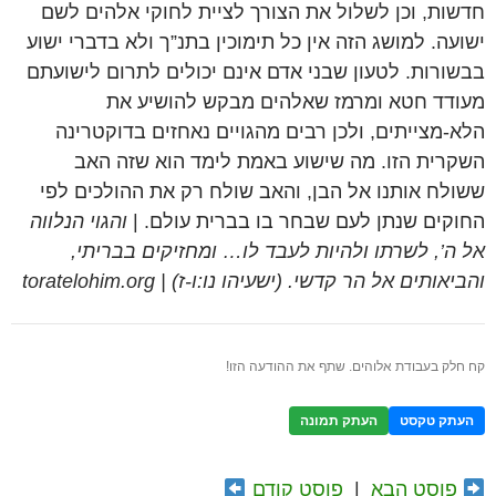
חדשות, וכן לשלול את הצורך לציית לחוקי אלהים לשם
ישועה. למושג הזה אין כל תימוכין בתנ”ך ולא בדברי ישוע
בבשורות. לטעון שבני אדם אינם יכולים לתרום לישועתם
מעודד חטא ומרמז שאלהים מבקש להושיע את
הלא-מצייתים, ולכן רבים מהגויים נאחזים בדוקטרינה
השקרית הזו. מה שישוע באמת לימד הוא שזה האב
ששולח אותנו אל הבן, והאב שולח רק את ההולכים לפי
החוקים שנתן לעם שבחר בו בברית עולם. |
והגוי הנלווה
אל ה’, לשרתו ולהיות לעבד לו… ומחזיקים בבריתי,
והביאותים אל הר קדשי. (ישעיהו נו:ו-ז) | toratelohim.org
קח חלק בעבודת אלוהים. שתף את ההודעה הזו!
העתק טקסט
העתק תמונה
פוסט הבא
|
פוסט קודם