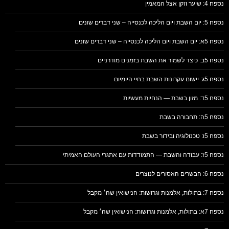
נספח 4: שיער וזקן אצל המאמין
נספח 5: יום השבת ויום הליכה לכנסייה – שני דברים שונים
נספח 5א: יום השבת ויום הליכה לכנסייה – שני דברים שונים
נספח 5ב: כיצד לשמור את השבת בזמנים מודרניים
נספח 5ג: יישום עקרונות השבת בחיי היומיום
נספח 5ד: מזון בשבת — הנחיות מעשיות
נספח 5ה: תחבורה בשבת
נספח 5ו: טכנולוגיה ובידור בשבת
נספח 5ז: עבודה והשבת — התמודדות עם אתגרי העולם האמיתי
נספח 6: הבשרים האסורים לנוצרים
נספח 7: בתולות, אלמנות וגרושות: הנישואין שה׳ מקבל
נספח 7א: בתולות, אלמנות וגרושות: הנישואין שה׳ מקבל