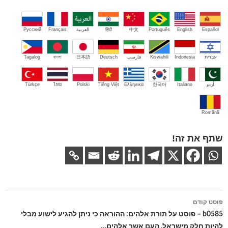
Español
English
Português
中文
हिंदी
العربية
Français
Русский
עברית
Indonesia
Kiswahili
فارسی
Deutsch
日本語
বাংলা
Tagalog
اُردو
Italiano
한국어
Ελληνικά
Tiếng Việt
Polski
ไทย
Türkçe
Română
שתף את זה!
ניווט
פוסט קודם
בפוסטים
b0585 – פוסט על תורת אלהים: ההוראה כי ניתן להגיע לישוע מבלי
להיות חלק מישראל, העם אשר אלהים…