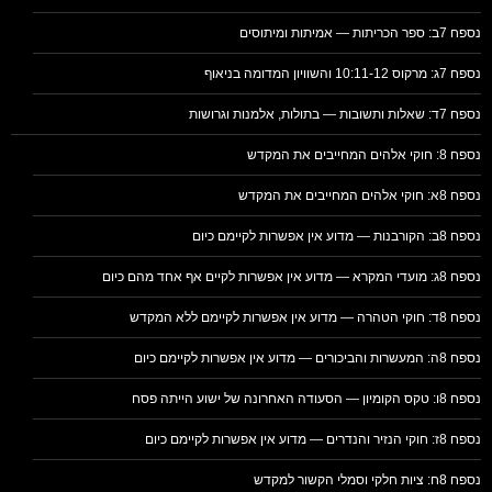
נספח 7ב: ספר הכריתות — אמיתות ומיתוסים
נספח 7ג: מרקוס 10:11-12 והשוויון המדומה בניאוף
נספח 7ד: שאלות ותשובות — בתולות, אלמנות וגרושות
נספח 8: חוקי אלהים המחייבים את המקדש
נספח 8א: חוקי אלהים המחייבים את המקדש
נספח 8ב: הקורבנות — מדוע אין אפשרות לקיימם כיום
נספח 8ג: מועדי המקרא — מדוע אין אפשרות לקיים אף אחד מהם כיום
נספח 8ד: חוקי הטהרה — מדוע אין אפשרות לקיימם ללא המקדש
נספח 8ה: המעשרות והביכורים — מדוע אין אפשרות לקיימם כיום
נספח 8ו: טקס הקומיון — הסעודה האחרונה של ישוע הייתה פסח
נספח 8ז: חוקי הנזיר והנדרים — מדוע אין אפשרות לקיימם כיום
נספח 8ח: ציות חלקי וסמלי הקשור למקדש