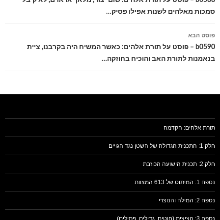
סמכות מאלהים לשנות אפילו פסיק…
פוסט הבא
b0590 – פוסט על תורת אלהים: כאשר המשיח היה בקרבנו, ציית
בנאמנות לתורת האב והוכיח בחוזקה…
תורת אלהים: הקדמה
חלק 1: התכנית הגדולה של השטן נגד הגויים
חלק 2: תכנית הישועה הכוזבת
נספח 1: המיתוס של 613 המצוות
נספח 2: המילה והנוצרי
נספח 3: הציצית (חוטים, גדילים, פתילים)