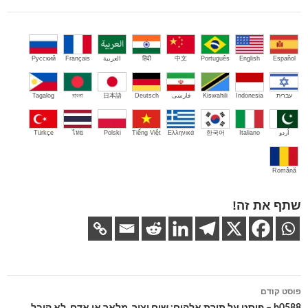
Español
English
Português
中文
हिंदी
العربية
Français
Русский
עברית
Indonesia
Kiswahili
فارسی
Deutsch
日本語
বাংলা
Tagalog
اُردو
Italiano
한국어
Ελληνικά
Tiếng Việt
Polski
ไทย
Türkçe
Română
שתף את זה!
ניווט
פוסט קודם
בפוסטים
b0588 – פוסט על תורת אלהים: שום יצור, מלאך או אדם, לא קיבל