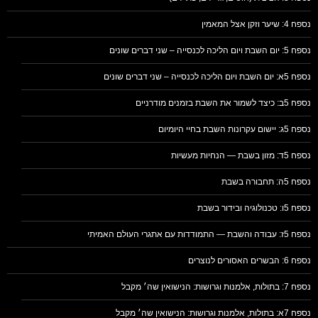
נספח 4: שיער וזקן אצל המאמין
נספח 5: יום השבת ויום הליכה לכנסייה – שני דברים שונים
נספח 5א: יום השבת ויום הליכה לכנסייה – שני דברים שונים
נספח 5ב: כיצד לשמור את השבת בזמנים מודרניים
נספח 5ג: יישום עקרונות השבת בחיי היומיום
נספח 5ד: מזון בשבת — הנחיות מעשיות
נספח 5ה: תחבורה בשבת
נספח 5ו: טכנולוגיה ובידור בשבת
נספח 5ז: עבודה והשבת — התמודדות עם אתגרי העולם האמיתי
נספח 6: הבשרים האסורים לנוצרים
נספח 7: בתולות, אלמנות וגרושות: הנישואין שה׳ מקבל
נספח 7א: בתולות, אלמנות וגרושות: הנישואין שה׳ מקבל