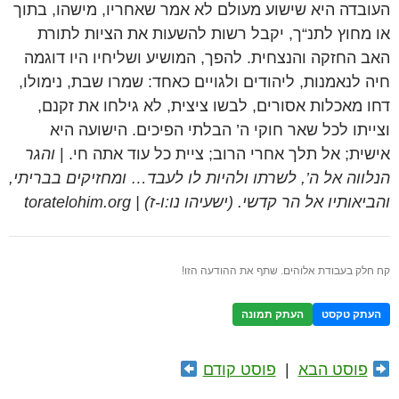
העובדה היא שישוע מעולם לא אמר שאחריו, מישהו, בתוך
או מחוץ לתנ“ך, יקבל רשות להשעות את הציות לתורת
האב החזקה והנצחית. להפך, המושיע ושליחיו היו דוגמה
חיה לנאמנות, ליהודים ולגויים כאחד: שמרו שבת, נימולו,
דחו מאכלות אסורים, לבשו ציצית, לא גילחו את זקנם,
וצייתו לכל שאר חוקי ה’ הבלתי הפיכים. הישועה היא
אישית; אל תלך אחרי הרוב; ציית כל עוד אתה חי. |
והגר
הנלווה אל ה’, לשרתו ולהיות לו לעבד… ומחזיקים בבריתי,
והביאותיו אל הר קדשי. (ישעיהו נו:ו-ז) | toratelohim.org
קח חלק בעבודת אלוהים. שתף את ההודעה הזו!
העתק טקסט
העתק תמונה
פוסט הבא
|
פוסט קודם